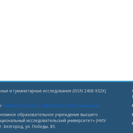
ные и гуманитарные исследования (ISSN 2408-932X)
er
Creative Commons «Attribution» 4.0 International
.
тономное образовательное учреждение высшего
ациональный исследовательский университет» (НИУ
. Белгород, ул. Победы, 85.