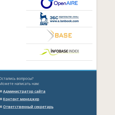
Остались вопросы?
Можете написать нам:
✉
Администратор сайта
✉
Контент менеджер
✉
Ответственный cекретарь