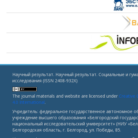
Научный результат. Научный результат. Социальные и гу
исследования (ISSN 2408-932X)
The journal materials and website are licensed under
Creative
4.0 International
.
Учредитель: федеральное государственное автономное о
учреждение высшего образования «Белгородский государ
национальный исследовательский университет» (НИУ «БелГ
Белгородская область, г. Белгород, ул. Победы, 85.