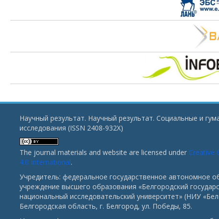
Научный результат. Научный результат. Социальные и гу
исследования (ISSN 2408-932X)
The journal materials and website are licensed under
Creative
4.0 International
.
Учредитель: федеральное государственное автономное о
учреждение высшего образования «Белгородский государ
национальный исследовательский университет» (НИУ «БелГ
Белгородская область, г. Белгород, ул. Победы, 85.