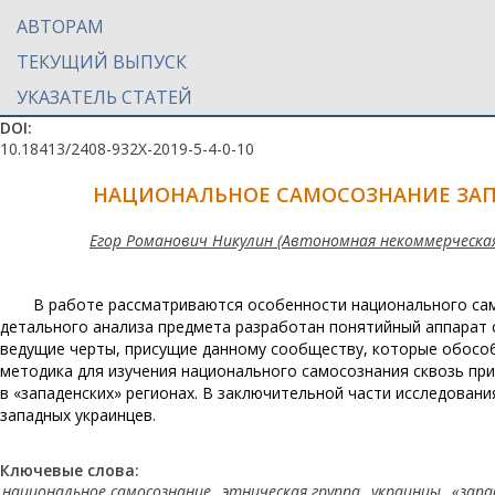
АВТОРАМ
ТЕКУЩИЙ ВЫПУСК
УКАЗАТЕЛЬ СТАТЕЙ
DOI:
10.18413/2408-932X-2019-5-4-0-10
НАЦИОНАЛЬНОЕ САМОСОЗНАНИЕ ЗАП
Егор Романович Никулин (Автономная некоммерческа
В работе рассматриваются особенности национального само
детального анализа предмета разработан понятийный аппарат 
ведущие черты, присущие данному сообществу, которые обособ
методика для изучения национального самосознания сквозь пр
в «западенских» регионах. В заключительной части исследован
западных украинцев.
Ключевые слова:
национальное самосознание
,
этническая группа
,
украинцы
,
«запа