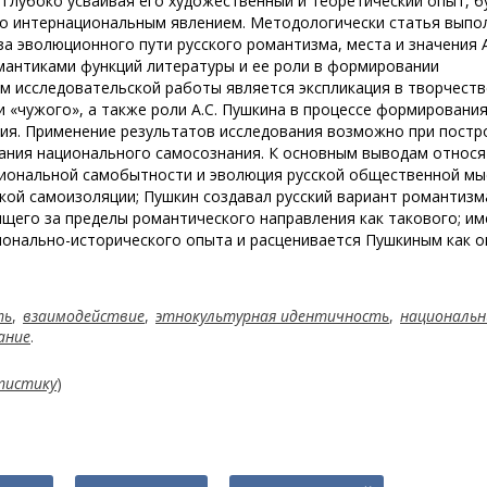
 глубоко усваивая его художественный и теоретический опыт, б
око интернациональным явлением. Методологически статья выпо
 эволюционного пути русского романтизма, места и значения А
мантиками функций литературы и ее роли в формировании
м исследовательской работы является экспликация в творчеств
и «чужого», а также роли А.С. Пушкина в процессе формировани
тия. Применение результатов исследования возможно при постр
ния национального самосознания. К основным выводам относя
иональной самобытности и эволюция русской общественной мы
кой самоизоляции; Пушкин создавал русский вариант романтизм
ящего за пределы романтического направления как такового; и
ионально-исторического опыта и расценивается Пушкиным как о
ть
,
взаимодействие
,
этнокультурная идентичность
,
националь
ание
.
тистику
)