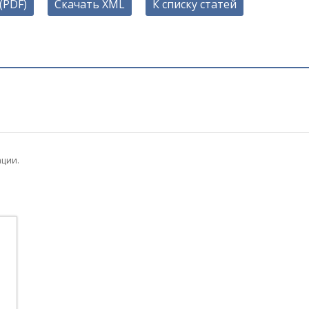
(PDF)
Скачать XML
К списку статей
ации.