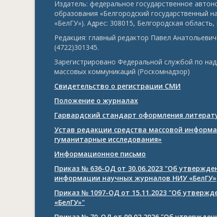
Издатель: федеральное государственное авто
образования «Белгородский государственный н
«БелГУ»). Адрес: 308015, Белгородская область, г
Редакция: главный редактор Павел Анатольевич 
(4722)301345.
Зарегистрировано Федеральной службой по над
массовых коммуникаций (Роскомнадзор)
Свидетельство о регистрации СМИ
Положение о журналах
Гарвардский стандарт оформления литерату
Устав редакции средства массовой информа
гуманитарные исследования»
Информационное письмо
Приказ № 636-ОД от 30.06.2023 "Об утвержд
информации научных журналов НИУ «БелГУ»
Приказ № 1097-ОД от 15.11.2023 "Об утверж
«БелГУ»"
Приказ № 70-ОД от 09.02.2026 "Об утвержде