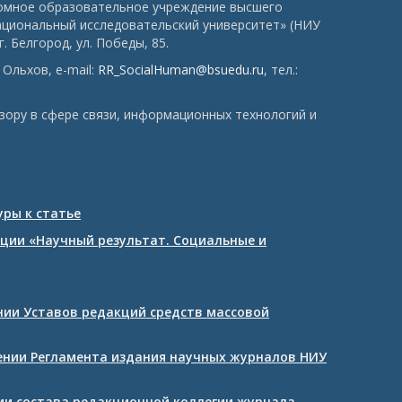
номное образовательное учреждение высшего
ациональный исследовательский университет» (НИУ
. Белгород, ул. Победы, 85.
Ольхов, e-mail:
RR_SocialHuman@bsuedu.ru
, тел.:
зору в сфере связи, информационных технологий и
ры к статье
ции «Научный результат. Социальные и
ении Уставов редакций средств массовой
дении Регламента издания научных журналов НИУ
нии состава редакционной коллегии журнала