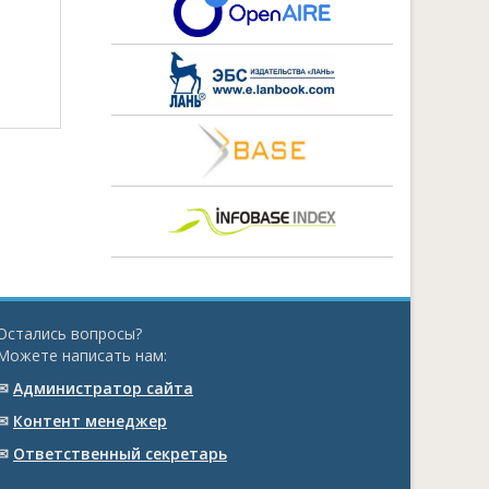
Остались вопросы?
Можете написать нам:
✉
Администратор сайта
✉
Контент менеджер
✉
Ответственный cекретарь