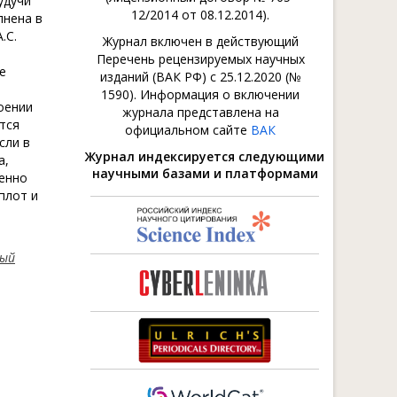
удучи
12/2014 от 08.12.2014).
лнена в
.С.
Журнал включен в действующий
Перечень рецензируемых научных
е
изданий (ВАК РФ) с 25.12.2020 (№
я
1590). Информация о включении
оении
журнала представлена на
тся
официальном сайте
ВАК
сли в
Журнал индексируется следующими
а,
научными базами и платформами
менно
плот и
ный