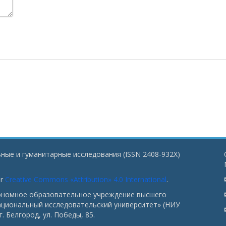
ные и гуманитарные исследования (ISSN 2408-932X)
er
Creative Commons «Attribution» 4.0 International
.
тономное образовательное учреждение высшего
ациональный исследовательский университет» (НИУ
. Белгород, ул. Победы, 85.