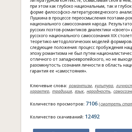
литературном контексте, осмысливая себя в нем,
при этом как глубоко национальным, так и глуб
форме философско-литературоведческого анализа
Пушкина в процессе переосмысления поэтами-ро
национального самосознания народа. Результато
русских поэтов-романтиков диалектики «своего» 
русского национального самосознания XIX столе
теоретико-методологических моделей формирова
следующие положения: процесс пробуждения нац
эпоху романтизма не был путем националистичес
отличного от западноевропейского, но не выход
разомкнутость сознания личности в область нац
гарантия ее «самостояния».
Ключевые слова:
романтизм
,
культура
,
личнос
характер
,
традиция
,
язык
,
народность
,
самосозн
7106
Количество просмотров:
(
смотреть ста
12492
Количество скачиваний: