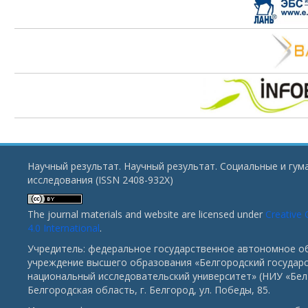
Научный результат. Научный результат. Социальные и гу
исследования (ISSN 2408-932X)
The journal materials and website are licensed under
Creative
4.0 International
.
Учредитель: федеральное государственное автономное о
учреждение высшего образования «Белгородский государ
национальный исследовательский университет» (НИУ «БелГ
Белгородская область, г. Белгород, ул. Победы, 85.