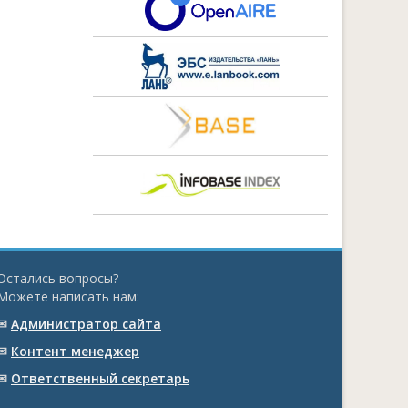
Остались вопросы?
Можете написать нам:
✉
Администратор сайта
✉
Контент менеджер
✉
Ответственный cекретарь