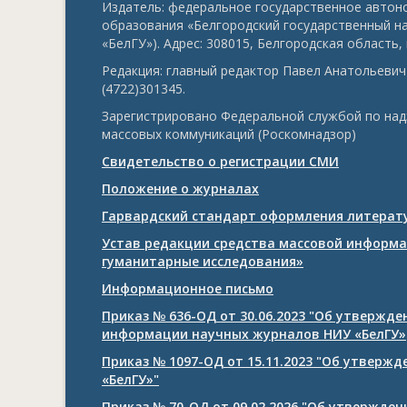
Издатель: федеральное государственное авто
образования «Белгородский государственный н
«БелГУ»). Адрес: 308015, Белгородская область, г
Редакция: главный редактор Павел Анатольевич 
(4722)301345.
Зарегистрировано Федеральной службой по над
массовых коммуникаций (Роскомнадзор)
Свидетельство о регистрации СМИ
Положение о журналах
Гарвардский стандарт оформления литерату
Устав редакции средства массовой информа
гуманитарные исследования»
Информационное письмо
Приказ № 636-ОД от 30.06.2023 "Об утвержд
информации научных журналов НИУ «БелГУ»
Приказ № 1097-ОД от 15.11.2023 "Об утверж
«БелГУ»"
Приказ № 70-ОД от 09.02.2026 "Об утвержде