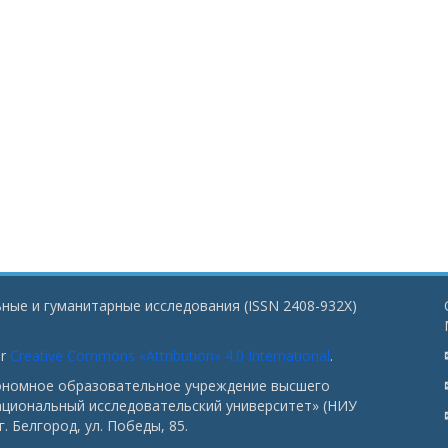
ные и гуманитарные исследования (ISSN 2408-932X)
er
Creative Commons «Attribution» 4.0 International
.
тономное образовательное учреждение высшего
ациональный исследовательский университет» (НИУ
. Белгород, ул. Победы, 85.