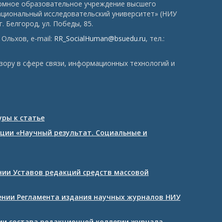
номное образовательное учреждение высшего
ациональный исследовательский университет» (НИУ
. Белгород, ул. Победы, 85.
Ольхов, e-mail:
RR_SocialHuman@bsuedu.ru
, тел.:
зору в сфере связи, информационных технологий и
ры к статье
ции «Научный результат. Социальные и
ении Уставов редакций средств массовой
дении Регламента издания научных журналов НИУ
нии состава редакционной коллегии журнала