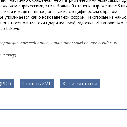
твия. Частично окрашенная нео-патриотическими нюансами, по
ами, чем лирическими; это в большей степени выражение общи
й. Тихая и медитативная, она также специфическим образом
ще упоминается как о новозаветной скорби. Некоторые из наиб
нона Косово и Метохии Даринка Jevrić Радослав Zlatanovic, MoS
ар Lakovic.
тература
,
преследование
,
отличительный поэтический мир
.
тистику
)
(PDF)
Скачать XML
К списку статей