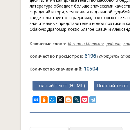
десятилетия как доказательство массового бедс
литература обладает больше эпическими качеств
страданий и горя, чем печали над личной судьбо
свидетельствует о страданиях, о которых все ча
значительных представителей новой поэтики и ка
Odalovic Драгомир Kostic Благое Савич и Александ
Ключевые слова:
Косово и Метохия
,
родина
,
ли
6196
Количество просмотров:
(
смотреть ста
10504
Количество скачиваний:
Полный текст (HTML)
Полный текст 