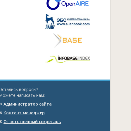
Остались вопросы?
Можете написать нам:
✉
Администратор сайта
✉
Контент менеджер
✉
Ответственный cекретарь