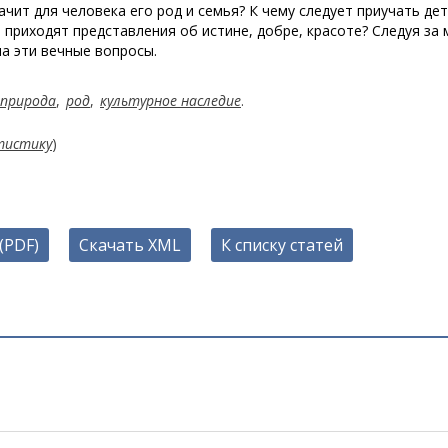
чит для человека его род и семья? К чему следует приучать дет
 приходят представления об истине, добре, красоте? Следуя за
а эти вечные вопросы.
природа
,
род
,
культурное наследие
.
тистику
)
(PDF)
Скачать XML
К списку статей