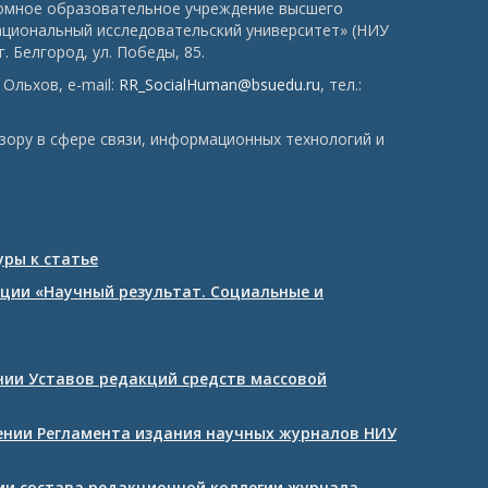
номное образовательное учреждение высшего
ациональный исследовательский университет» (НИУ
. Белгород, ул. Победы, 85.
Ольхов, e-mail:
RR_SocialHuman@bsuedu.ru
, тел.:
зору в сфере связи, информационных технологий и
ры к статье
ции «Научный результат. Социальные и
ении Уставов редакций средств массовой
дении Регламента издания научных журналов НИУ
нии состава редакционной коллегии журнала