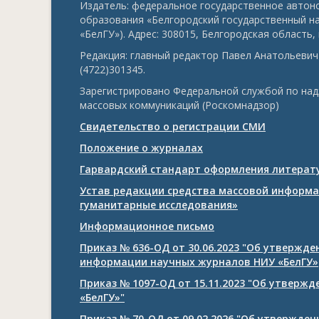
Издатель: федеральное государственное авто
образования «Белгородский государственный н
«БелГУ»). Адрес: 308015, Белгородская область, г
Редакция: главный редактор Павел Анатольевич 
(4722)301345.
Зарегистрировано Федеральной службой по над
массовых коммуникаций (Роскомнадзор)
Свидетельство о регистрации СМИ
Положение о журналах
Гарвардский стандарт оформления литерату
Устав редакции средства массовой информа
гуманитарные исследования»
Информационное письмо
Приказ № 636-ОД от 30.06.2023 "Об утвержд
информации научных журналов НИУ «БелГУ»
Приказ № 1097-ОД от 15.11.2023 "Об утверж
«БелГУ»"
Приказ № 70-ОД от 09.02.2026 "Об утвержде