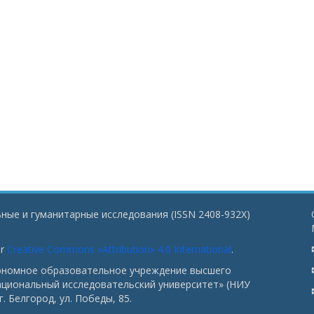
ные и гуманитарные исследования (ISSN 2408-932X)
er
Creative Commons «Attribution» 4.0 International
.
тономное образовательное учреждение высшего
ациональный исследовательский университет» (НИУ
. Белгород, ул. Победы, 85.