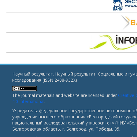
Научный результат. Научный результат. Социальные и гу
исследования (ISSN 2408-932X)
The journal materials and website are licensed under
Creative
4.0 International
.
Учредитель: федеральное государственное автономное о
учреждение высшего образования «Белгородский государ
национальный исследовательский университет» (НИУ «БелГ
Белгородская область, г. Белгород, ул. Победы, 85.