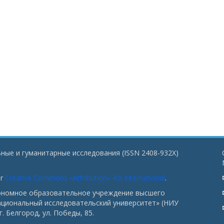
ные и гуманитарные исследования (ISSN 2408-932X)
er
Creative Commons «Attribution» 4.0 International
.
тономное образовательное учреждение высшего
ациональный исследовательский университет» (НИУ
. Белгород, ул. Победы, 85.