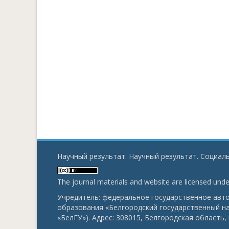
Научный результат. Научный результат. Социаль
The journal materials and website are licensed und
Учредитель: федеральное государственное ав
образования «Белгородский государственный н
«БелГУ»). Адрес: 308015, Белгородская область, г