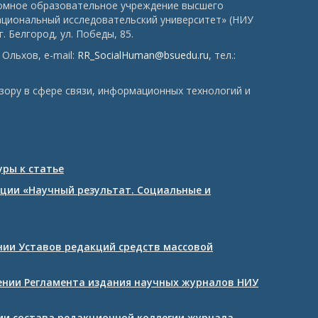
номное образовательное учреждение высшего
ациональный исследовательский университет» (НИУ
. Белгород, ул. Победы, 85.
Ольхов, e-mail:
RR_SocialHuman@bsuedu.ru
, тел.:
зору в сфере связи, информационных технологий и
ры к статье
ции «Научный результат. Социальные и
ении Уставов редакций средств массовой
дении Регламента издания научных журналов НИУ
нии состава редакционной коллегии журнала