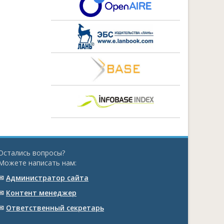
Остались вопросы?
Можете написать нам:
✉
Администратор сайта
✉
Контент менеджер
✉
Ответственный cекретарь