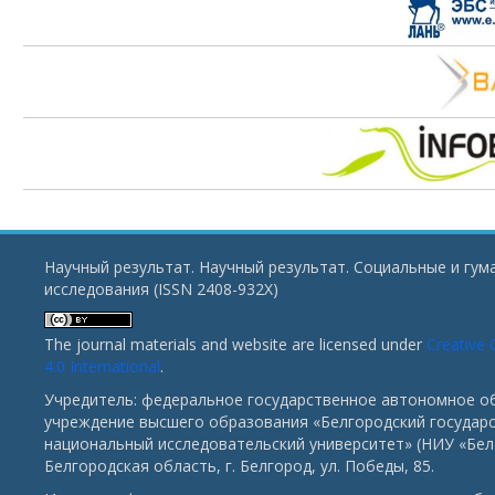
Научный результат. Научный результат. Социальные и гу
исследования (ISSN 2408-932X)
The journal materials and website are licensed under
Creative
4.0 International
.
Учредитель: федеральное государственное автономное о
учреждение высшего образования «Белгородский государ
национальный исследовательский университет» (НИУ «БелГ
Белгородская область, г. Белгород, ул. Победы, 85.