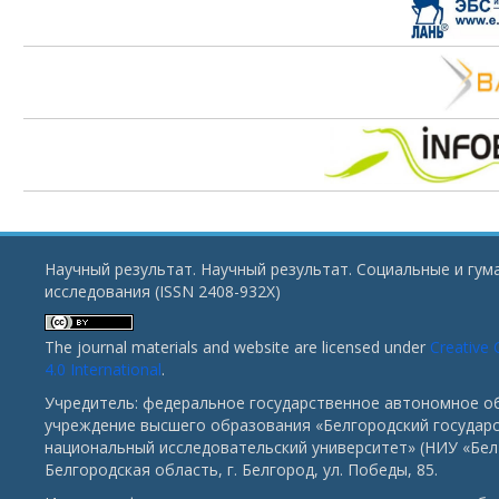
Научный результат. Научный результат. Социальные и гу
исследования (ISSN 2408-932X)
The journal materials and website are licensed under
Creative
4.0 International
.
Учредитель: федеральное государственное автономное о
учреждение высшего образования «Белгородский государ
национальный исследовательский университет» (НИУ «БелГ
Белгородская область, г. Белгород, ул. Победы, 85.