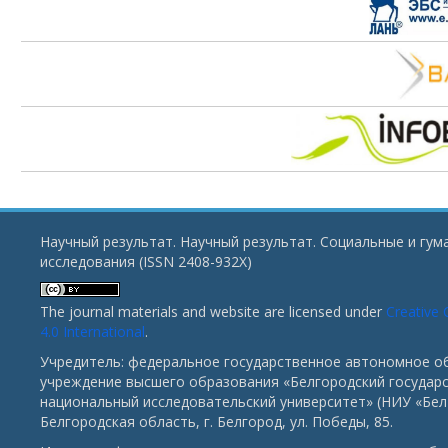
Научный результат. Научный результат. Социальные и гу
исследования (ISSN 2408-932X)
The journal materials and website are licensed under
Creative
4.0 International
.
Учредитель: федеральное государственное автономное о
учреждение высшего образования «Белгородский государ
национальный исследовательский университет» (НИУ «БелГ
Белгородская область, г. Белгород, ул. Победы, 85.