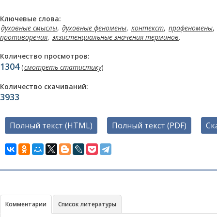
Ключевые слова:
духовные смыслы
,
духовные феномены
,
контекст
,
прафеномены
,
противоречия
,
экзистенциальные значения терминов
.
Количество просмотров:
1304
(
смотреть статистику
)
Количество скачиваний:
3933
Полный текст (HTML)
Полный текст (PDF)
Ск
Комментарии
Список литературы