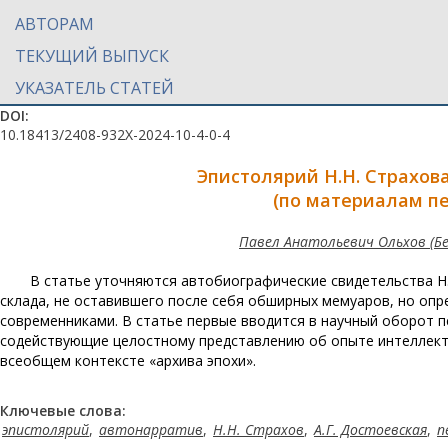
АВТОРАМ
ТЕКУЩИЙ ВЫПУСК
УКАЗАТЕЛЬ СТАТЕЙ
DOI:
10.18413/2408-932X-2024-10-4-0-4
Эпистолярий Н.Н. Страхов
(по материалам пе
Павел Анатольевич Ольхов (Б
В статье уточняются автобиографические свидетельства Н
склада, не оставившего после себя обширных мемуаров, но опр
современниками. В статье первые вводится в научный оборот пе
содействующие целостному представлению об опыте интеллекту
всеобщем контексте «архива эпохи».
Ключевые слова:
эпистолярий
,
автонарратив
,
Н.Н. Страхов
,
А.Г. Достоевская
,
п