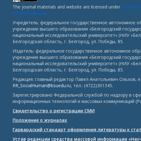
The journal materials and website are licensed under
Creative
4.0 International
.
Учредитель: федеральное государственное автономное о
учреждение высшего образования «Белгородский государ
национальный исследовательский университет» (НИУ «БелГ
Белгородская область, г. Белгород, ул. Победы, 85.
Издатель: федеральное государственное автономное обр
учреждение высшего образования «Белгородский государ
национальный исследовательский университет» (НИУ «БелГ
Белгородская область, г. Белгород, ул. Победы, 85.
Редакция: главный редактор Павел Анатольевич Ольхов, e-
RR_SocialHuman@bsuedu.ru
, тел.: (4722)301345.
Зарегистрировано Федеральной службой по надзору в сфе
информационных технологий и массовых коммуникаций (Р
Свидетельство о регистрации СМИ
Положение о журналах
Гарвардский стандарт оформления литературы к ста
Устав редакции средства массовой информации «Нау