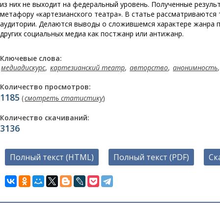
из них не выходит на федеральный уровень. Полученные резул
метафору «картезианского театра». В статье рассматриваются 
аудитории. Делаются выводы о сложившемся характере жанра п
других социальных медиа как постжанр или антижанр.
Ключевые слова:
медиадискурс
,
картезианский театр
,
авторство
,
анонимность
Количество просмотров:
1185
(
смотреть статистику
)
Количество скачиваний:
3136
Полный текст (HTML)
Полный текст (PDF)
Ск