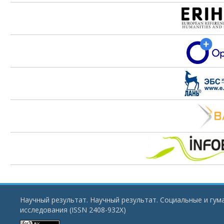
Научный результат. Научный результат. Социальные и гу
исследования (ISSN 2408-932X)