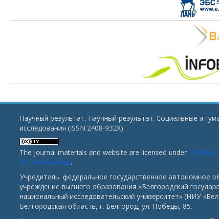
Научный результат. Научный результат. Социальные и гу
исследования (ISSN 2408-932X)
The journal materials and website are licensed under
Creative
4.0 International
.
Учредитель: федеральное государственное автономное о
учреждение высшего образования «Белгородский государ
национальный исследовательский университет» (НИУ «БелГ
Белгородская область, г. Белгород, ул. Победы, 85.