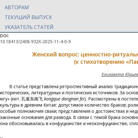
АВТОРАМ
ТЕКУЩИЙ ВЫПУСК
УКАЗАТЕЛЬ СТАТЕЙ
DOI:
10.18413/2408-932X-2025-11-4-0-9
Женский вопрос: ценностно-ритуаль
(к стихотворению «Пав
Елизавета Юрьев
В статье представлена ретроспективный анализ традиционн
исторических, литературных и поэтических источников. За осно
югу» (кит. 孔雀东南飞
kongque dongnan fei
). Рассмотрены в посте
культуры в древнем Китае: допустимое количество браков; роли
особые полномочия свахи; представления о достоинствах и нед
законные основания для развода. В связи с темой брака основ
она обосновывалась в конфуцианстве и неоконфуцианстве, спло