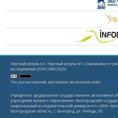
Научный результат. Научный результат. Социальные и гу
исследования (ISSN 2408-932X)
The journal materials and website are licensed under
Creative
4.0 International
.
Учредитель: федеральное государственное автономное о
учреждение высшего образования «Белгородский государ
национальный исследовательский университет» (НИУ «БелГ
Белгородская область, г. Белгород, ул. Победы, 85.