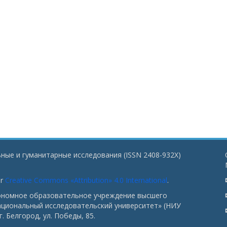
ные и гуманитарные исследования (ISSN 2408-932X)
er
Creative Commons «Attribution» 4.0 International
.
тономное образовательное учреждение высшего
ациональный исследовательский университет» (НИУ
. Белгород, ул. Победы, 85.