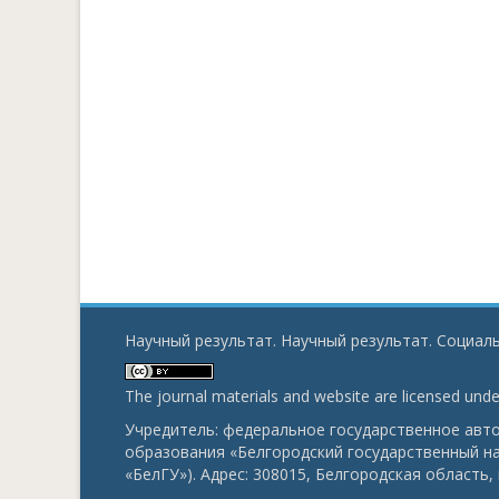
Научный результат. Научный результат. Социаль
The journal materials and website are licensed und
Учредитель: федеральное государственное ав
образования «Белгородский государственный н
«БелГУ»). Адрес: 308015, Белгородская область, г