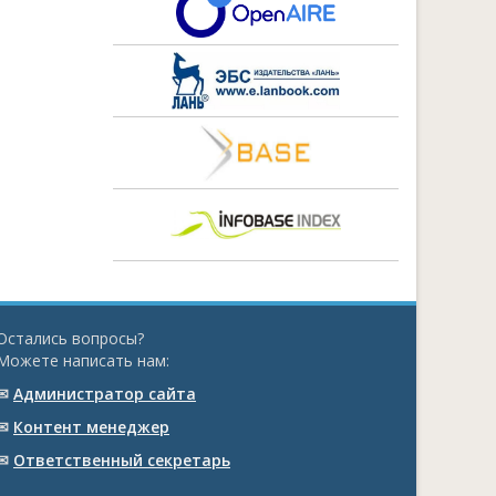
Остались вопросы?
Можете написать нам:
✉
Администратор сайта
✉
Контент менеджер
✉
Ответственный cекретарь