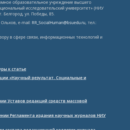
номное образовательное учреждение высшего
ациональный исследовательский университет» (НИУ
. Белгород, ул. Победы, 85.
Ольхов, e-mail:
RR_SocialHuman@bsuedu.ru
, тел.:
зору в сфере связи, информационных технологий и
ры к статье
ции «Научный результат. Социальные и
ении Уставов редакций средств массовой
дении Регламента издания научных журналов НИУ
нии состава редакционной коллегии журнала