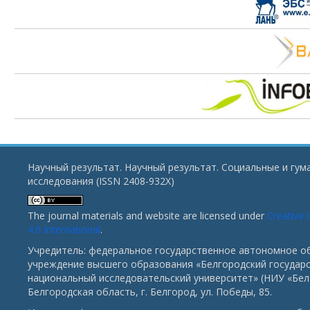
Научный результат. Научный результат. Социальные и гу
исследования (ISSN 2408-932X)
The journal materials and website are licensed under
Creative
4.0 International
.
Учредитель: федеральное государственное автономное о
учреждение высшего образования «Белгородский государ
национальный исследовательский университет» (НИУ «БелГ
Белгородская область, г. Белгород, ул. Победы, 85.