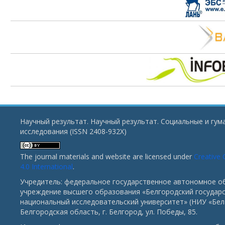
Научный результат. Научный результат. Социальные и гу
исследования (ISSN 2408-932X)
The journal materials and website are licensed under
Creative
4.0 International
.
Учредитель: федеральное государственное автономное о
учреждение высшего образования «Белгородский государ
национальный исследовательский университет» (НИУ «БелГ
Белгородская область, г. Белгород, ул. Победы, 85.