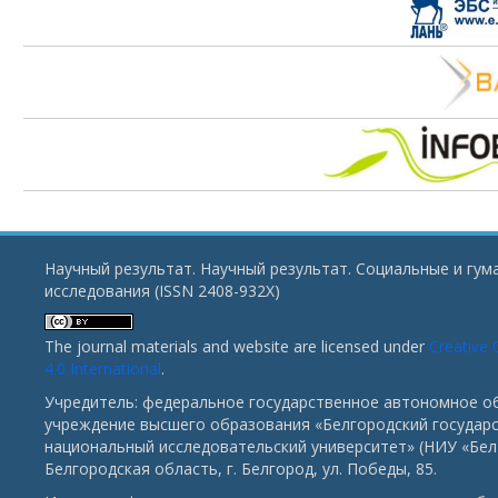
Научный результат. Научный результат. Социальные и гу
исследования (ISSN 2408-932X)
The journal materials and website are licensed under
Creative
4.0 International
.
Учредитель: федеральное государственное автономное о
учреждение высшего образования «Белгородский государ
национальный исследовательский университет» (НИУ «БелГ
Белгородская область, г. Белгород, ул. Победы, 85.