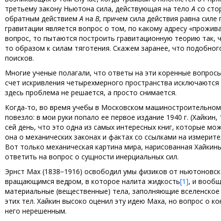
третьему закону Ньютона сила, действующая на тело
А
со сто
обратным действием
A
на
B
, причем сила действия равна сил
гравитации является вопрос о том, по какому адресу «прожи
вопрос, то пытаются построить гравитационную теорию так, ч
то образом к силам тяготения. Скажем заранее, что подобног
поисков.
Многие ученые полагали, что ответы на эти коренные вопросы 
счет искривления четырехмерного пространства исключаются не
здесь проблема не решается, а просто снимается.
Когда-то, во время учебы в Московском машиностроительном те
повезло: в мои руки попало ее первое издание 1940 г. (Хайкин
сей день, что это одна из самых интересных книг, которые м
она о механических законах и фактах со ссылками на измерит
Вот только механическая картина мира, нарисованная Хайкин
ответить на вопрос о сущности инерциальных сил.
Эрнст Мах (1838−1916) освободил умы физиков от ньютоновск
вращающимся ведром, в которое налита жидкость
[1]
, и вооб
материальные (вещественные) тела, заполняющие вселенское 
этих тел. Хайкин высоко оценил эту идею Маха, но вопрос о к
него нерешенным.