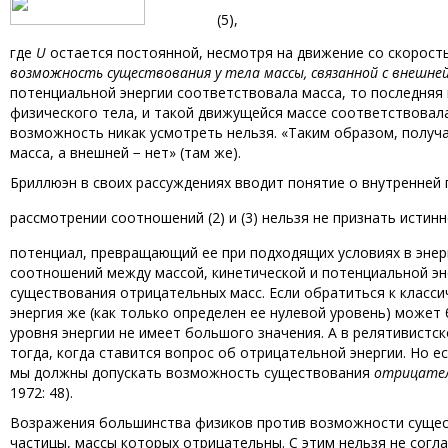
(5),
где
U
остается постоянной, несмотря на движение со скорос
возможность существования у тела массы, связанной с внешне
потенциальной энергии соответствовала масса, то последняя
физического тела, и такой движущейся массе соответствовала
возможность никак усмотреть нельзя. «Таким образом, получа
масса, а внешней − нет» (там же).
Бриллюэн в своих рассуждениях вводит понятие о внутренней
рассмотрении соотношений (2) и (3) нельзя не признать истин
потенциал, превращающий ее при подходящих условиях в эне
соотношений между массой, кинетической и потенциальной эн
существования отрицательных масс. Если обратиться к классич
энергия же (как только определен ее нулевой уровень) может
уровня энергии не имеет большого значения. А в релятивистс
тогда, когда ставится вопрос об отрицательной энергии. Но ес
мы должны допускать возможность существования
отрицател
1972: 48).
Возражения большинства физиков против возможности сущест
частицы, массы которых отрицательны. С этим нельзя не согл