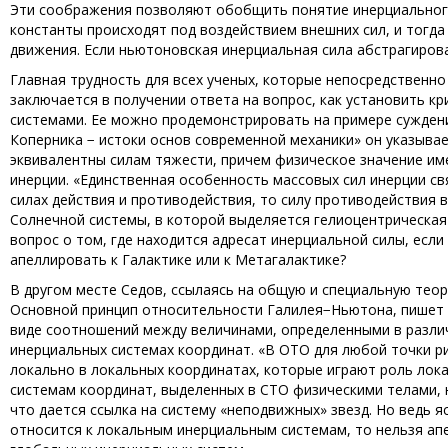
Эти соображения позволяют обобщить понятие инерциальног
константы происходят под воздействием внешних сил, и тогда
движения. Если ньютоновская инерциальная сила абстрагирован
Главная трудность для всех ученых, которые непосредственн
заключается в получении ответа на вопрос, как установить 
системами. Ее можно продемонстрировать на примере суждени
Коперника − истоки основ современной механики» он указыва
эквивалентны силам тяжести, причем физическое значение им
инерции. «Единственная особенность массовых сил инерции св
силах действия и противодействия, то силу противодействия 
Солнечной системы, в которой выделяется гелиоцентрическая с
вопрос о том, где находится адресат инерциальной силы, если
апеллировать к Галактике или к Метагалактике?
В другом месте Седов, ссылаясь на общую и специальную теори
Основной принцип относительности Галилея−Ньютона, пишет о
виде соотношений между величинами, определенными в различ
инерциальных системах координат. «В ОТО для любой точки 
локально в локальных координатах, которые играют роль ло
системам координат, выделенных в СТО физическими телами, н
что дается ссылка на систему «неподвижных» звезд. Но ведь 
относится к локальным инерциальным системам, то нельзя ап