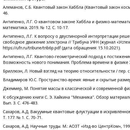
Алеманов, С.Б. Квантовый закон Хаббла (Квантовый закон косм
46.
Антипенко, Л.Г. О квантовом законе Хаббла и физико-математ
математика. 2019. № 12. С. 10-17.
Антипенко, Л.Г. К вопросу о двуспинорной интерпретации ре
свободное движение электрона // Трибуна УФН (журнал «Успехи 
https://ufn.ru/tribune/trib6p.pdf (дата обращения: 15.10.2021).
Антипенко, Л.Г. Квантово-геометрический подход к постижени
Возможность нового понимания. Проблема времени в физике XXI 
Бриллюэн, Л. Новый взгляд на теорию относительности / пер. с ан
Владимиров Ю.С. Пространство-время: явные и скрытые размерн
Джеммер, М. Понятие массы в классической и современной физик
К обсуждению книги С. Э. Хайкина "Механика". Обзор материало
Вып. 3. С. 476-483.
Сахаров, А.Д. Вакуумные квантовые флуктуации в искривлённом
Т. 177. № 1. С. 70-71.
Сахаров, А.Д. Научные труды. М.: АОЗТ «Изд-во ЦентрКом», 1995