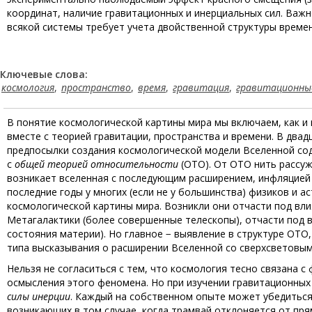
координат, наличие гравитационных и инерциальных сил. Важ
всякой системы требует учета двойственной структуры време
Ключевые слова:
космология
,
пространство
,
время
,
гравитация
,
гравитационные
В понятие космологической картины мира мы включаем, как и
вместе с теорией гравитации, пространства и времени. В два
предпосылки создания космологической модели Вселенной со
с
общей теорией относительности
(ОТО). От ОТО нить рассуж
возникает вселенная с последующим расширением, инфляцией
последние годы у многих (если не у большинства) физиков и 
космологической картины мира. Возникли они отчасти под вл
Метагалактики (более совершенные телескопы), отчасти под 
состояния материи). Но главное − выявление в структуре ОТО
типа высказывания о расширении Вселенной со сверхсветовыми
Нельзя не согласиться с тем, что космология тесно связана 
осмысления этого феномена. Но при изучении гравитационных
силы инерции
. Каждый на собственном опыте может убедиться,
возникающих в том случае, когда трамвай отклоняется от пря