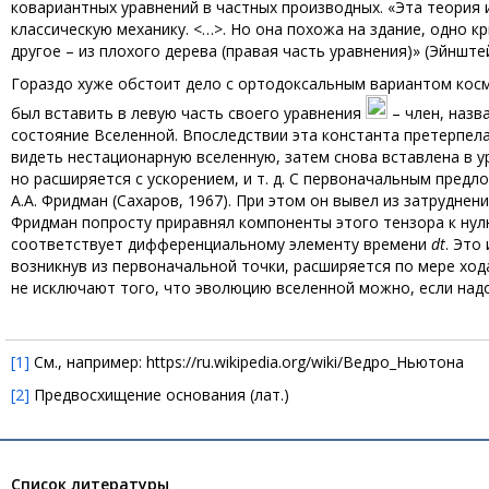
ковариантных уравнений в частных производных. «Эта теория 
классическую механику. <…>. Но она похожа на здание, одно к
другое – из плохого дерева (правая часть уравнения)» (Эйнштей
Гораздо хуже обстоит дело с ортодоксальным вариантом кос
был вставить в левую часть своего уравнения
– член, наз
состояние Вселенной. Впоследствии эта константа претерпела
видеть нестационарную вселенную, затем снова вставлена в ур
но расширяется с ускорением, и т. д. С первоначальным пред
А.А. Фридман (Сахаров, 1967). При этом он вывел из затрудне
Фридман попросту приравнял компоненты этого тензора к нулю
соответствует дифференциальному элементу времени
dt
. Это
возникнув из первоначальной точки, расширяется по мере ход
не исключают того, что эволюцию вселенной можно, если надо
[1]
См., например: https://ru.wikipedia.org/wiki/Ведро_Ньютона
[2]
Предвосхищение основания (лат.)
Список литературы