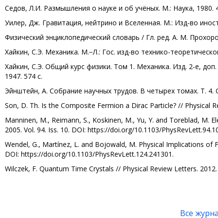
Седов, Л.И. Размышления о науке и об учёных. М.: Наука, 1980. 4
Уилер, Дж. Гравитация, нейтрино и Вселенная. М.: Изд-во иност
Физический энциклопедический словарь / Гл. ред. А. М. Прохоров
Хайкин, С.Э. Механика. М.−Л.: Гос. изд-во технико-теоретическо
Хайкин, С.Э. Общий курс физики. Том 1. Механика. Изд. 2-е, до
1947. 574 с.
Эйнштейн, А. Собрание научных трудов. В четырех томах. Т. 4. С
Son, D. Th. Is the Composite Fermion a Dirac Particle? // Physical R
Manninen, M., Reimann, S., Koskinen, M., Yu, Y. and Toreblad, M. El
2005. Vol. 94. Iss. 10. DOI: https://doi.org/10.1103/PhysRevLett.94.
Wendel, G., Martínez, L. and Bojowald, M. Physical Implications of F
DOI: https://doi.org/10.1103/PhysRevLett.124.241301.
Wilczek, F. Quantum Time Crystals // Physical Review Letters. 2012. 
Все журн