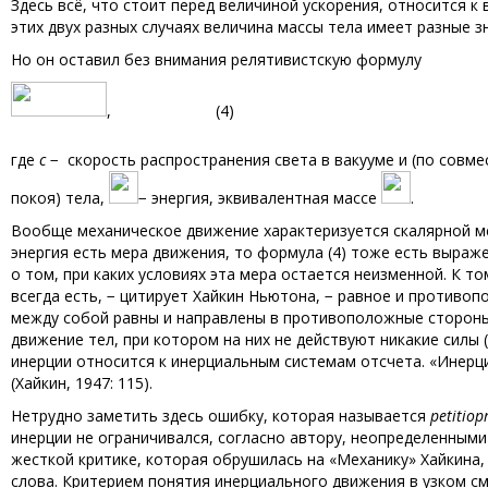
Здесь всё, что стоит перед величиной ускорения, относится к
этих двух разных случаях величина массы тела имеет разные з
Но он оставил без внимания релятивистскую формулу
, (4)
где
c
− скорость распространения света в вакууме и (по совме
покоя) тела,
− энергия, эквивалентная массе
.
Вообще механическое движение характеризуется скалярной мер
энергия есть мера движения, то формула (4) тоже есть выраж
о том, при каких условиях эта мера остается неизменной. К т
всегда есть, − цитирует Хайкин Ньютона, − равное и противоп
между собой равны и направлены в противоположные стороны» 
движение тел, при котором на них не действуют никакие силы 
инерции относится к инерциальным системам отсчета. «Инерци
(Хайкин, 1947: 115).
Нетрудно заметить здесь ошибку, которая называется
petitio
pr
инерции не ограничивался, согласно автору, неопределенным
жесткой критике, которая обрушилась на «Механику» Хайкина
слова. Критерием понятия инерциального движения в узком с