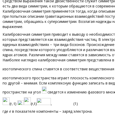
Средством выражения такой двойственности служит симметрия
есть два вида симметрии, к которым обращаются в современн
Калибровочная симметрия применяется тогда, когда описываю
при попытках описании гравитационных взаимодействий посту
симметрии, обращаясь к суперсимметрии. Возлагая надежды н
выражение.
Калибровочная симметрия приводит к выводу о необходимост
которых представляется как взаимодействия частиц. В электр
ядерных взаимодействиях − три вида бозонов. Происхождение
спина, посредством которого уподобляются и различаются в
ядрах атомов. Различия между ними ставятся в зависимость о
Наиболее наглядно калибровочная симметрия представлена в 
изотопического спина ставятся в соответствие вещественная
изотопического пространства играет плоскость комплексного
по другой − мнимая. Если комплексную функцию записать в ви
пространстве на угол
сведется к изменению фазового множ
(r, t)
(r,t)
, (1)
где
e
в показателе компоненты − заряд электрона.