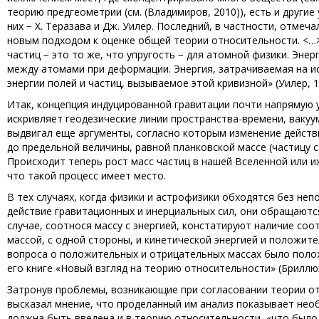
теорию предгеометрии (см. (Владимиров, 2010)), есть и други
них − Х. Теразава и Дж. Уилер. Последний, в частности, отме
новым подходом к оценке общей теории относительности. <…>.
частиц − это то же, что упругость − для атомной физики. Энер
между атомами при деформации. Энергия, затрачиваемая на ис
энергии полей и частиц, вызываемое этой кривизной» (Уилер, 19
Итак, концепция индуцированной гравитации почти напрямую у
искривляет геодезические линии пространства-времени, ваку
выдвигал еще аргументы, согласно которым изменение действ
до предельной величины, равной планковской массе (частицу 
Происходит теперь рост масс частиц в нашей Вселенной или и
что такой процесс имеет место.
В тех случаях, когда физики и астрофизики обходятся без не
действие гравитационных и инерциальных сил, они обращаютс
случае, соотнося массу с энергией, констатируют наличие со
массой, с одной стороны, и кинетической энергией и положите
вопроса о положительных и отрицательных массах было поло
его книге «Новый взгляд на теорию относительности» (Бриллюэ
Затронув проблемы, возникающие при согласовании теории о
высказал мнение, что проделанный им анализ показывает не
должна быть введена и в теорию относительности, «что было