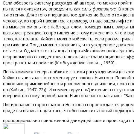
Если обозреть систему рассуждений автора, то можно прийти 
пытался их «изжить», определить как силы
фиктивные.
В конеч
тяготения. Для этого инерциальное движение было отождест
человеку, который находится, к примеру, в падающем лифте 
на мысленном опыте с наблюдателем, помещенным в закрытый
вызывает реакцию, сопротивление этому изменению, что и вы
тело, как полагал Хайкин, можно избежать, если рассматрива
притяжения. Тогда можно заключить, что ускоренное движени
остается. Однако этот вывод автора «Механики» впоследствии
неправомерно отождествлять локальные гравитационные эфф
пространства и времени (К обсуждению книги…, 1950).
Познакомимся теперь поближе с этими рассуждениями (ссылки 
Хайкин выписывает и комментирует законы Ньютона. Первый з
покоя или прямолинейного и равномерного движения, пока он
по (Хайкин, 1947: 72)). И комментирует: «Движение в отсутств
инерции, поэтому первый закон Ньютона часто называют “Закон
Цитирование второго закона Ньютона сопровождается рядом 
придется выписать для того, чтобы наметить новый подход к
пропорционально приложенной движущей силе и происходит по 