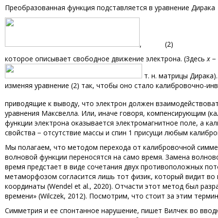
Преобразованная функция подставляется в уравнение Дирака
, (2)
которое описывает свободное движение электрона. (Здесь
x
− 
т. н. матрицы Дирака
изменяя уравнение (2) так, чтобы оно стало калибровочно-и
приводящие к выводу, что электрон должен взаимодействова
уравнения Максвелла. Или, иначе говоря, компенсирующим (
функции электрона оказывается электромагнитное поле, а кал
свойства − отсутствие массы и спин 1 присущи любым калибро
Мы полагаем, что методом перехода от калибровочной симме
волновой функции переносятся на само время. Замена волнов
время предстает в виде сочетания двух противоположных поток
метаморфозом согласится лишь тот физик, который видит во
координаты (Wendel et al., 2020). Отчасти этот метод был ра
времени» (Wilczek, 2012). Посмотрим, что стоит за этим терми
Симметрия и ее спонтанное нарушение, пишет Вилчек во вводн