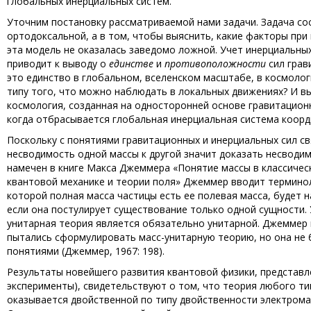
глобальных инерциальных систем.
Уточним постановку рассматриваемой нами задачи. Задача со
ортодоксальной, а в том, чтобы выяснить, какие факторы пр
эта модель не оказалась заведомо ложной. Учет инерциальны
приводит к выводу о
единстве
и
противоположности
сил грав
это единство в глобальном, вселенском масштабе, в космологи
типу того, что можно наблюдать в локальных движениях? И вы
космология, созданная на односторонней основе гравитационн
когда отбрасывается глобальная инерциальная система коорд
Поскольку с понятиями гравитационных и инерциальных сил св
несводимость одной массы к другой значит доказать несводим
намечен в книге Макса Джеммера «Понятие массы в классическ
квантовой механике и теории поля» Джеммер вводит терминол
которой полная масса частицы есть ее полевая масса, будет 
если она постулирует существование только одной сущности. У
унитарная теория является обязательно унитарной. Джеммер 
пытались сформулировать масс-унитарную теорию, но она не 
понятиями (Джеммер, 1967: 198).
Результаты новейшего развития квантовой физики, представл
эксперименты), свидетельствуют о том, что теория любого ти
оказывается двойственной по типу двойственности электромагни