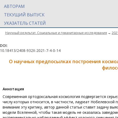
АВТОРАМ
ТЕКУЩИЙ ВЫПУСК
УКАЗАТЕЛЬ СТАТЕЙ
Научный результат. Социальные и гуманитарные исследования
→
202
DOI:
10.18413/2408-932X-2021-7-4-0-14
О научных предпосылках построения космо
филос
Aннотация
Современная ортодоксальная космология подвергается серьез
числу которых относится, в частности, лауреат Нобелевской 
внимание эту критику, автор данной статьи ставит задачу вы
модели Вселенной, чтобы такая модель не оказалась заведом
экспериментально наблюдаемый эффект красного смещения (за