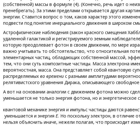
(собственной) массы в формуле (4). (Конечно, речь идет о не
пренебрегать). За этими пределами открывается другая карти
энергии. Ставится вопрос о том, каков характер этого измене
подвести под понятие инерциального движения в широком смы
Астрофизические наблюдения (закон красного смещения Хаббл
удаленной галактикой и регистрируемого земным наблюдател
которую преодолевает фотон в своем движении, по мере израсх
важно учитывать то обстоятельство, что относительная потер
элементарных частиц, обладающих собственной массой, эффе
тем, что они суть композитные частицы. Масса электрона имее
вероятностная, масса. Она представляет собой квантовую су
распределяемых
во времени
с разными амплитудами вероятност
релятивистского уравнения Дирака, описывающего свободное д
А вот на основании аналогии с движением фотона можно сдел
уменьшается не только энергия фотона, но и энергетическое
квантовой механике энергия и импульс частицы даются равенс
уменьшается и энергия
E
.
Но поскольку электрон, в отличие о
нельзя объяснить иначе, нежели полагая, что происходит из