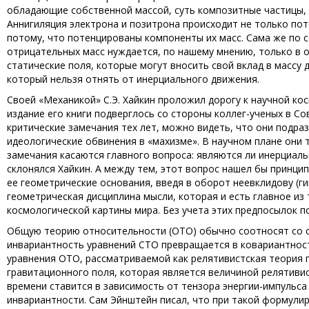
обладающие собственной массой, суть композитные частицы, 
Аннигиляция электрона и позитрона происходит не только пот
потому, что потенцированы компоненты их масс. Сама же по 
отрицательных масс нуждается, по нашему мнению, только в о
статические поля, которые могут вносить свой вклад в массу 
который нельзя отнять от инерциального движения.
Своей «Механикой» С.Э. Хайкин проложил дорогу к научной кос
издание его книги подверглось со стороны коллег-ученых в С
критические замечания тех лет, можно видеть, что они подраз
идеологические обвинения в «махизме». В научном плане они 
замечания касаются главного вопроса: являются ли инерциаль
склонялся Хайкин. А между тем, этот вопрос нашел бы принци
ее геометрические основания, введя в оборот неевклидову (г
геометрическая дисциплина мысли, которая и есть главное из
космологической картины мира. Без учета этих предпосылок п
Общую теорию относительности (ОТО) обычно соотносят со с
инвариантность уравнений СТО превращается в ковариантность
уравнения ОТО, рассматриваемой как релятивистская теория 
гравитационного поля, которая является величиной релятиви
времени ставится в зависимость от тензора энергии-импульс
инвариантности. Сам Эйнштейн писал, что при такой формули