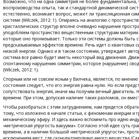
Возможно, что ни одна симметрия не более фундаментальна, 
воспроизводства опыта, так и стандартной динамической сист
естественно, возникает вопрос, может ли трансляционная си
системе (Wilczek, 2012: 1). Опираясь на аналогию с пространс
кристаллических структур вполне очевидно нарушение простран
уподобляем пространство вещественным структурам материи. Т
которые оно пронизывает. Только эти системы должны быть 
предсказываемых эффектов времени. Речь идет о квантовых си
низкой энергии. Однако и в таком состоянии, утверждает авто
система все равно будет иметь некоторый вид движения. Дви
спонтанному нарушению симметрии, которое (нарушение) свод
(Wilczek, 2012: 1).
Спорным или не совсем ясным у Вилчека, является, по мнению
состояния следует, что его энергия равна нулю. Но если пред
сопутствовать энергия, иначе мы получим вечный двигатель. Н
времени. При этом, допуская наличие таких разломов, он вме
Чтобы разобраться с этим затруднением, нам придется обрати
тому, что изложено в начале статьи, к феноменам инерции и 
механическому эфиру. И здесь важно вспомнить про идею инду
«метрическая упругость вакуума». Согласно этой идее суть гр
времени, а в наличии большой «метрической упругости», про
исключением мест, где сконцентрировано много вещества (Сах