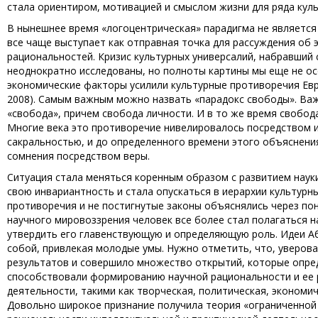
стала ориентиром, мотивацией и смыслом жизни для ряда куль
В нынешнее время «логоцентрическая» парадигма не является
все чаще выступает как отправная точка для рассуждения об
рациональностей. Кризис культурных универсалий, набравший с
неоднократно исследованы, но полноты картины мы еще не ос
экономические факторы усилили культурные противоречия Евр
2008). Самым важным можно назвать «парадокс свободы». Ва
«свобода», причем свобода личности. И в то же время свобод
Многие века это противоречие нивелировалось посредством и
сакральностью, и до определенного времени этого объяснен
сомнения посредством веры.
Ситуация стала меняться коренным образом с развитием науки
свою инвариантность и стала опускаться в иерархии культурны
противоречия и не постигнутые законы объяснялись через по
научного мировоззрения человек все более стал полагаться н
утвердить его главенствующую и определяющую роль. Идеи А
собой, привлекая молодые умы. Нужно отметить, что, уверова
результатов и совершило множество открытий, которые опред
способствовали формированию научной рациональности и ее 
деятельности, такими как творческая, политическая, экономич
Довольно широкое признание получила теория «ограниченной