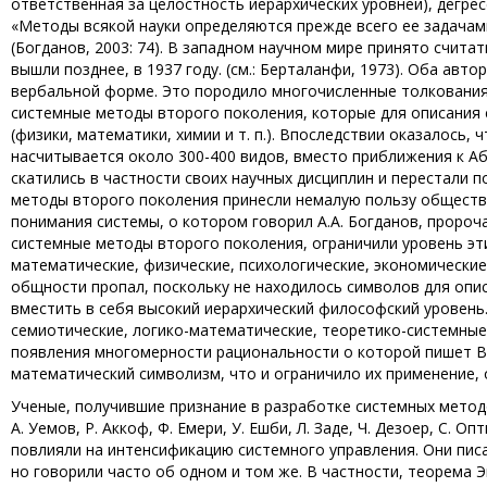
ответственная за целостность иерархических уровней), дегре
«Методы всякой науки определяются прежде всего ее задачам
(Богданов, 2003: 74). В западном научном мире принято счита
вышли позднее, в 1937 году. (см.: Берталанфи, 1973). Оба авт
вербальной форме. Это породило многочисленные толкования с
системные методы второго поколения, которые для описания 
(физики, математики, химии и т. п.). Впоследствии оказалось
насчитывается около 300-400 видов, вместо приближения к 
скатились в частности своих научных дисциплин и перестали 
методы второго поколения принесли немалую пользу обществу
понимания системы, о котором говорил А.А. Богданов, пророч
системные методы второго поколения, ограничили уровень эт
математические, физические, психологические, экономические
общности пропал, поскольку не находилось символов для опис
вместить в себя высокий иерархический философский уровень
семиотические, логико-математические, теоретико-системные 
появления многомерности рациональности о которой пишет В.Н
математический символизм, что и ограничило их применение, о
Ученые, получившие признание в разработке системных методо
А. Уемов, Р. Аккоф, Ф. Емери, У. Ешби, Л. Заде, Ч. Дезоер, С. О
повлияли на интенсификацию системного управления. Они писа
но говорили часто об одном и том же. В частности, теорема