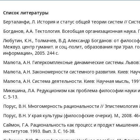
Список литературы
Берталанфи, Л. История и статус общей теории систем // Систе
Богданов, А.А. Тектология. Всеобщая организационная наука. Пе
Любутин, К.Н., Толмачев, В.Д. Александр Богданов: от философ
Межвуз. центр гуманит. и соц.-полит, образования при Урал. го
информации», 2005. 244 с.
Малюта, А.Н. Гиперкомплексные динамические системы. Львов: 
Малюта, А.Н. Закономерности системного развития. Киев: Научн
Малюта, А.Н. Система деятельности. Киев: Научная мысль, 1991.
Микешина, Л.А. Редукционизм как проблема философии науки и э
С. 5-13.
Порус, В.Н. Многомерность рациональности // Эпистемология & Ф
Порус, В.Н. У края культуры (философские очерки). М., 2008. 464
Саймон, Г.А. Рациональность как процесс и продукт мышления 
институтов. 1993. Вып. 3. С. 16-38.