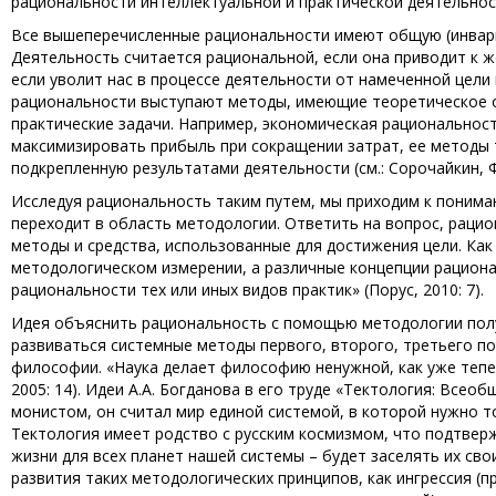
рациональности интеллектуальной и практической деятельности
Все вышеперечисленные рациональности имеют общую (инвари
Деятельность считается рациональной, если она приводит к ж
если уволит нас в процессе деятельности от намеченной цели
рациональности выступают методы, имеющие теоретическое 
практические задачи. Например, экономическая рационально
максимизировать прибыль при сокращении затрат, ее методы 
подкрепленную результатами деятельности (см.: Сорочайкин, Ф
Исследуя рациональность таким путем, мы приходим к понима
переходит в область методологии. Ответить на вопрос, рацион
методы и средства, использованные для достижения цели. Как
методологическом измерении, а различные концепции рациона
рациональности тех или иных видов практик» (Порус, 2010: 7).
Идея объяснить рациональность с помощью методологии получ
развиваться системные методы первого, второго, третьего п
философии. «Наука делает философию ненужной, как уже теперь
2005: 14). Идеи А.А. Богданова в его труде «Тектология: Всео
монистом, он считал мир единой системой, в которой нужно т
Тектология имеет родство с русским космизмом, что подтверж
жизни для всех планет нашей системы – будет заселять их сво
развития таких методологических принципов, как ингрессия (п