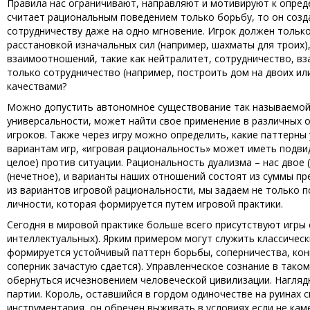
Правила нас ограничивают, направляют и мотивируют к опред
считает рациональным поведением только борьбу, то он созд
сотрудничеству даже на одно мгновение. Игрок должен тольк
расстановкой изначальных сил (например, шахматы для троих
взаимоотношений, такие как нейтралитет, сотрудничество, вз
только сотрудничество (например, построить дом на двоих или
качествами?
Можно допустить автономное существование так называемой 
универсальности, может найти свое применение в различных
игроков. Также через игру можно определить, какие паттерн
вариантам игр, «игровая рациональность» может иметь подвид
целое) против ситуации. Рациональность дуализма – нас двое 
(нечетное), и варианты наших отношений состоят из суммы п
из вариантов игровой рациональности, мы задаем не только 
личности, которая формируется путем игровой практики.
Сегодня в мировой практике больше всего присутствуют игры
интеллектуальных). Ярким примером могут служить классически
формируется устойчивый паттерн борьбы, соперничества, конк
соперник зачастую сдается). Управленческое сознание в таком 
обернуться исчезновением человеческой цивилизации. Нагляд
партии. Король, оставшийся в гордом одиночестве на руинах 
инструментария, он обречен выживать в условиях если не каме