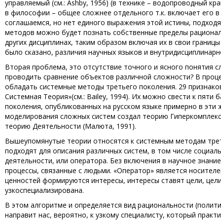
управляемый (см.: Ashby, 1956) (в технике – водопроводный кр
в философии – общее сложнее отдельного т.к. включает его в 
соглашаемся, но нет единого выражения этой истины, подходя
методов можно будет познать собственные пределы рациональ
других дисциплинах, таким образом включая их в свои границы 
было сказано, различия научных языков и внутридисциплинарн
Вторая проблема, это отсутствие точного и ясного понятия сл
проводить сравнение объектов различной сложности? В проце
обладать системные методы третьего поколения. 29 признако
Системная Теория»
(см.: Bailey, 1994). Их можно свести к пя
поколения, опубликованных на русском языке примерно в эти 
моделирования сложных систем создал теорию Гиперкомплексн
теорию Деятельности (Малюта, 1991).
Вышеупомянутые теории относятся к системным методам трет
подходят для описания различных систем, в том числе социал
деятельности, или оператора. Без включения в научное знан
процессы, связанные с людьми. «Оператор» является носителе
ценностей формируются интересы, интересы ставят цели, цел
узкоспециализирована.
В этом алгоритме и определяется вид рациональности (политич
направит нас, вероятно, к узкому специалисту, который прак