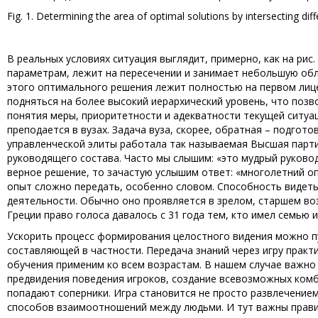
Fig. 1. Determining the area of optimal solutions by intersecting diffe
В реальных условиях ситуация выглядит, примерно, как на ри
параметрам, лежит на пересечении и занимает небольшую об
этого оптимального решения лежит полностью на первом лице
подняться на более высокий иерархический уровень, что позв
понятия меры, приоритетности и адекватности текущей ситуа
преподается в вузах. Задача вуза, скорее, обратная – подгото
управленческой элиты работала так называемая Высшая парти
руководящего состава. Часто мы слышим: «это мудрый руковод
верное решение, то зачастую услышим ответ: «многолетний оп
опыт сложно передать, особенно словом. Способность видеть
деятельности. Обычно оно проявляется в зрелом, старшем во
Греции право голоса давалось с 31 года тем, кто имел семь
Ускорить процесс формирования целостного видения можно п
составляющей в частности. Передача знаний через игру практ
обучения применим ко всем возрастам. В нашем случае важно
предвидения поведения игроков, создание всевозможных комби
попадают соперники. Игра становится не просто развлечение
способов взаимоотношений между людьми. И тут важны правила