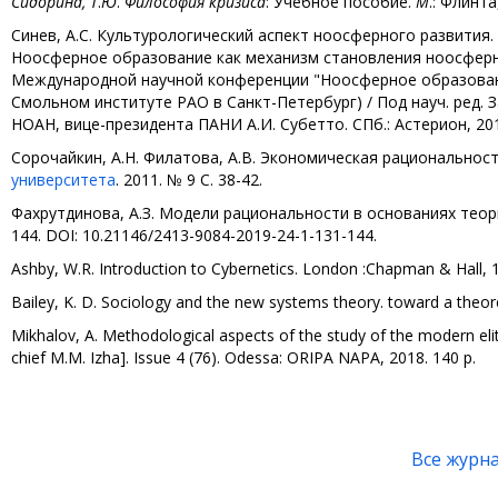
Сидорина,
Т
.
Ю
.
Философия кризиса
: Учебное пособие.
М
.: Флинта
Синев, А.С. Культурологический аспект ноосферного развития
Ноосферное образование как механизм становления ноосферно
Международной научной конференции "Ноосферное образование
Смольном институте РАО в Санкт-Петербург) / Под науч. ред.
НОАН, вице-президента ПАНИ А.И. Субетто. СПб.: Астерион, 2018
Сорочайкин, А.Н. Филатова, А.В. Экономическая рациональност
университета
. 2011. № 9 С. 38-42.
Фахрутдинова, А.З. Модели рациональности в основаниях теории
144. DOI: 10.21146/2413-9084-2019-24-1-131-144.
Ashby, W.R. Introduction to Cybernetics. London :Chapman & Hall, 1
Bailey, K. D. Sociology and the new systems theory. toward a theore
Mikhalov, A. Methodological aspects of the study of the modern elite
chief М.М. Izha]. Issue 4 (76). Оdessa: ORIPA NAPA, 2018. 140 p.
Все журн