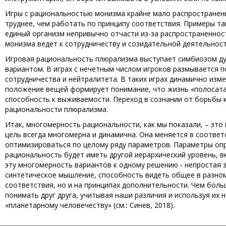
Игры с рациональностью монизма крайне мало распространены
труднее, чем работать по принципу соответствия. Примеры та
единый организм непривычно отчасти из-за распространеннос
монизма ведет к сотрудничеству и созидательной деятельност
Игровая рациональность плюрализма выступает симбиозом ду
вариантом. В играх с нечетным числом игроков размывается
сотрудничества и нейтралитета. В таких играх динамично изме
положение вещей формирует понимание, что жизнь «полосатая
способность к выживаемости. Переход в сознании от борьбы 
рациональности плюрализма.
Итак, многомерность рациональности, как мы показали, – это
цель всегда многомерна и динамична. Она меняется в соотве
оптимизироваться по целому ряду параметров. Параметры оп
рациональность будет иметь другой иерархический уровень, в
эту многомерность вариантов к одному решению ‑ непростая з
синтетическое мышление, способность видеть общее в разном
соответствия, но и на принципах дополнительности. Чем боль
понимать друг друга, учитывая наши различия и используя их 
«планетарному человечеству» (см.
:
Синев, 2018)
.