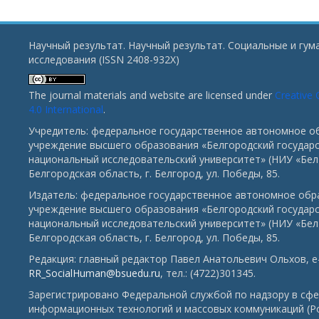
Научный результат. Научный результат. Социальные и гу
исследования (ISSN 2408-932X)
The journal materials and website are licensed under
Creative
4.0 International
.
Учредитель: федеральное государственное автономное о
учреждение высшего образования «Белгородский государ
национальный исследовательский университет» (НИУ «БелГ
Белгородская область, г. Белгород, ул. Победы, 85.
Издатель: федеральное государственное автономное обр
учреждение высшего образования «Белгородский государ
национальный исследовательский университет» (НИУ «БелГ
Белгородская область, г. Белгород, ул. Победы, 85.
Редакция: главный редактор Павел Анатольевич Ольхов, e-
RR_SocialHuman@bsuedu.ru
, тел.: (4722)301345.
Зарегистрировано Федеральной службой по надзору в сфе
информационных технологий и массовых коммуникаций (Р