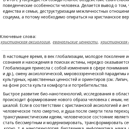
поведенческие особенности человека. Делается вывод о том, 
единства и семьи, деструктуризации межличностных отношени
социума, а потому необходимо опираться на христианское вер
Ключевые слова:
христианская аксиология
,
евангельские ценности
,
христианская 
В настоящее время, в век глобализации, молодое поколение 
сознания и нахождения в поисках истины, нередко оказываетс
Глобализация принесла с собой изменения в сфере понимания
и др.), смену аксиологической, мировоззренческой парадигмы
культурных, нравственных ценностей и ориентиров (см.: Липи
на фоне роста культа комфорта и потребительства.
Быстрое развитие био-нанотехнологий, исследования в област
происходит формирование нового образа человека с иным, н
шкалой. Если в соответствии с христианской аксиологией и ан
человеческое тело смертно, и душа после смерти тела перехо
трансгуманистическим идеям, человеческое состояние являе
стать бессмертным и модернизировать, трансформировать себя, 
когно, т. е. нанотехнология, биотехника, информатика, наука,