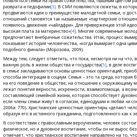
появляться семьи на правах сожительства, пышным цветом р
разврата и педофилии
[3]
. В СМИ появляются сюжеты, в котор
продвигаются идеи о преимуществе малодетной семьи, о дост
отношений становятся так называемые «партнерские отношени
появилось движение «чайлдфри». Для приверженцев этой идеол
высокая плата за материнство»
[4]
. Многие современные молод
предпочитают внебрачные сожительства. Итак, процесс вымир
показывает история человечества, «когда вымирает одна циви
подобного финала» (Морозова, 2009).
Между тем, следует отметить, что пока, несмотря ни на что, 
важную роль в жизни общества и государства
[5]
, в деле восп
в семье закладываются основы ценностных ориентаций, приоб
способы интеграции в социум. Семья – это та среда, которая 
на его поведение в обществе, на отношение к окружающему м
лежат понятия верности, искренности, взаимопомощи, а возн
составляющей семейной жизни, которая способствует духовно
если члены семьи живут в согласии, единодушии и любви «и с
2006a: 770). Христианские ценностные ориентиры «делают чел
образуя его в истинного гражданина, подготовленного как к з
В соответствии с православным вероучением, человек состоит
физическое, но и духовное воспитание, чтобы он не вырос бе
отмечает, что христианское воспитание направлено на то, чт