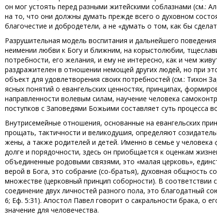
он мог устоять перед разными житейскими соблазнами (см.: А
на то, что они должны думать прежде всего о духовном состоя
благочестие и добродетели, а не «думать о том, как бы сделать
Разрушительная модель воспитания и дальнейшего поведения 
неимении любви к Богу и ближним, на корыстолюбии, тщеслави
потребности, его желания, и ему не интересно, как и чем жив
раздражителен в отношении немощей других людей, но при это
объект для удовлетворения своих потребностей (см.: Тихон За
ясных понятий о евангельских ценностях, принципах, формиро
направленности волевым силам, научение человека самоконтр
поступков с Заповедями Божьими составляет суть процесса вос
Внутрисемейные отношения, основанные на евангельских прин
прощать, тактичности и великодушия, определяют созидател
жены, а также родителей и детей. Именно в семье у человека 
долге и порядочности, здесь он приобщается к оценкам жизне
объединенные родовыми связями, это «малая церковь», единст
верой в Бога, это собрание (со-братья), духовная общность с
множестве (церковный принцип соборности). В соответствии с
соединение двух личностей разного пола, это благодатный сою
6; Еф. 5:31). Апостол Павел говорит о сакральности брака, о ег
значение для человечества.