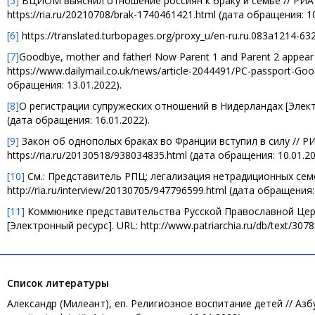
[5]
ВЦИОМ выяснил отношение россиян к браку и семье // РИА Но
https://ria.ru/20210708/brak-1740461421.html (дата обращения: 10
[6]
https://translated.turbopages.org/proxy_u/en-ru.ru.083a1214-6
[7]
Goodbye, mother and father! Now Parent 1 and Parent 2 appear 
https://www.dailymail.co.uk/news/article-2044491/PC-passport-Go
обращения: 13.01.2022).
[8]
О регистрации супружеских отношений в Нидерландах [Электрон
(дата обращения: 16.01.2022).
[9]
Закон об однополых браках во Франции вступил в силу // РИА
https://ria.ru/20130518/938034835.html (дата обращения: 10.01.20
[10]
См.: Представитель РПЦ: легализация нетрадиционных семей
http://ria.ru/interview/20130705/947796599.html (дата обращения:
[11]
Коммюнике представительства Русской Православной Церк
[Электронный ресурс]. URL: http://www.patriarchia.ru/db/text/307
Список литературы
Александр (Милеант), еп. Религиозное воспитание детей // Азбука