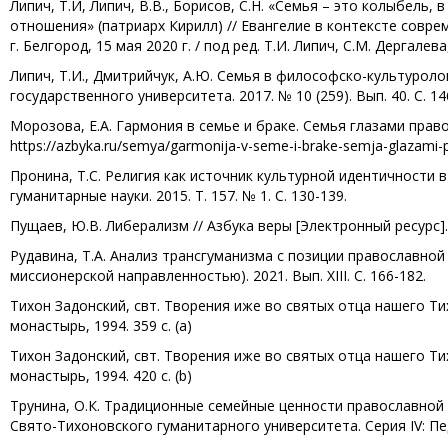
Липич, Т.И, Липич, В.В., Борисов, С.Н. «Семья – это колыбель
отношения» (патриарх Кирилл) // Евангелие в контексте совреме
г. Белгород, 15 мая 2020 г. / под ред. Т.И. Липич, С.М. Дергалев
Липич, Т.И., Дмитрийчук, А.Ю. Семья в философско-культурол
государственного университета. 2017. № 10 (259). Вып. 40. С. 14
Морозова, Е.А. Гармония в семье и браке. Семья глазами право
https://azbyka.ru/semya/garmonija-v-seme-i-brake-semja-glazami
Пронина, Т.С. Религия как источник культурной идентичности 
гуманитарные науки. 2015. Т. 157. № 1. С. 130-139.
Пущаев, Ю.В. Либерализм // Азбука веры [Электронный ресурс]. UR
Рудавина, Т.А. Анализ трансгуманизма с позиции православно
миссионерской направленностью). 2021. Вып. XIII. С. 166-182.
Тихон Задонский, свт. Творения иже во святых отца нашего Тих
монастырь, 1994. 359 с. (a)
Тихон Задонский, свт. Творения иже во святых отца нашего Тих
монастырь, 1994. 420 с. (b)
Трунина, О.К. Традиционные семейные ценности православной
Свято-Тихоновского гуманитарного университета. Серия IV: Педаг