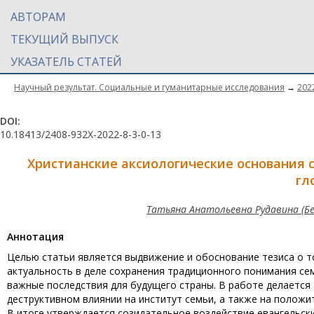
АВТОРАМ
ТЕКУЩИЙ ВЫПУСК
УКАЗАТЕЛЬ СТАТЕЙ
Научный результат. Социальные и гуманитарные исследования
→
202
DOI:
10.18413/2408-932X-2022-8-3-0-13
Христианские аксиологические основания 
гл
Татьяна Анатольевна Рудавина (Б
Aннотация
Целью статьи является выдвижение и обоснование тезиса о т
актуальность в деле сохранения традиционного понимания се
важные последствия для будущего страны. В работе делается 
деструктивном влиянии на институт семьи, а также на полож
В итоге утверждается созидательное воздействие евангельск