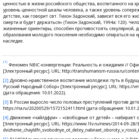
ценностью в жизни российского общества, воспитанного на хр
уровень ценностной шкалы человека, а также уровень сопереж
детстве, как говорит свт. Тихон Задонский, зависит вся его жи
смерти и будет держаться» (Тихон Задонский, 1994a: 120). Ч
жизненные ориентиры, способен противостоять секулярной, д
образования молодого поколения необходимо опираться на хр
наследие.
[1]
Феномен NBIC-конвергенции: Реальность и ожидания // Офи
[Электронный ресурс]. URL: http://transhumanism-russia.ru/conte
[2]
Духовно-нравственное воспитание молодежи: путь в будуще
Русский Народный Собор» [Электронный ресурс]. URL: https://vr
(дата обращения: 10.01.2022).
[3]
В России выросло число половых преступлений против детей 
https://ria.ru/20200529/1572152411.html (дата обращения: 10.01.2
[4]
Движение «чайлдфри» – «свободные от детей» – набирает обо
[Электронный ресурс]. URL: https://www.1tv.ru/news/2014-09-28/
dvizhenie_chayldfri_svobodnye_ot_detey_nabiraet_oboroty_v_rossii