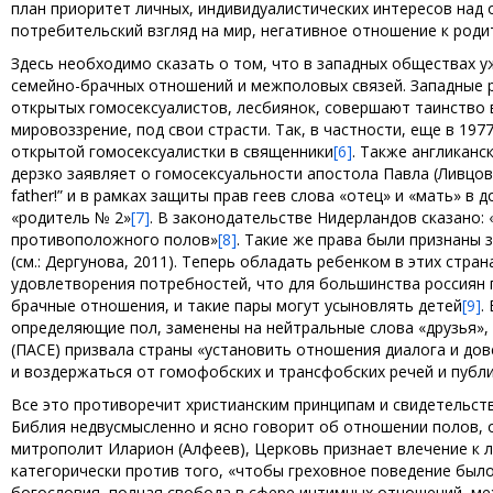
план приоритет личных, индивидуалистических интересов над
потребительский взгляд на мир, негативное отношение к родит
Здесь необходимо сказать о том, что в западных обществах 
семейно-брачных отношений и межполовых связей. Западные 
открытых гомосексуалистов, лесбиянок, совершают таинство 
мировоззрение, под свои страсти. Так, в частности, еще в 1
открытой гомосексуалистки в священники
[6]
. Также англиканс
дерзко заявляет о гомосексуальности апостола Павла (Ливцов, 
father!” и в рамках защиты прав геев слова «отец» и «мать» 
«родитель № 2»
[7]
. В законодательстве Нидерландов сказано:
противоположного полов»
[8]
. Такие же права были признаны 
(см.: Дергунова, 2011). Теперь обладать ребенком в этих стра
удовлетворения потребностей, что для большинства россиян 
брачные отношения, и такие пары могут усыновлять детей
[9]
.
определяющие пол, заменены на нейтральные слова «друзья»,
(ПАСЕ) призвала страны «установить отношения диалога и дов
и воздержаться от гомофобских и трансфобских речей и публи
Все это противоречит христианским принципам и свидетельст
Библия недвусмысленно и ясно говорит об отношении полов, 
митрополит Иларион (Алфеев), Церковь признает влечение к ли
категорически против того, «чтобы греховное поведение было
богословия, полная свобода в сфере интимных отношений, ме