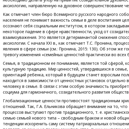
аксиологию, направленную на духовное совершенствование че
Как отмечает член бюро Всемирного русского народного собор
населения не понимает важность семьи в деле воспитания цел
осознают себя социальным институтом, в котором закладыва
некоторое падение в сфере нравственности, уход от созидател
взаимоуважения. Это является детерминантой снижения спос
аксиологии. С начала XXI в., как отмечает Т.С. Пронина, проц
явления в сфере семьи (см.: Пронина, 2015: 130). Об этом же
тревогу изменения «семейных ценностей практически во всех б
Семья, в традиционном ее понимании, является той сферой, к
культурную традицию. Мир ценностей, утвердившихся в семье
ориентаций ребенка, который в будущем станет взрослым по
находится в зависимости от ценностных установок отдельно в
человеку в семье. В связи с этим особую значимость приобре
социума для гармоничного, созидательного развития обществ
Глобализационные ценности противостоят традиционным хрис
отношений. Так, Г.А. Ельникова обращает внимание на то, ч
процессов выступают против традиционного, т. е. христианск
семью семьей нового типа – свободным браком и новой общно
тенденции искоренить саму систему патриархальных отношени