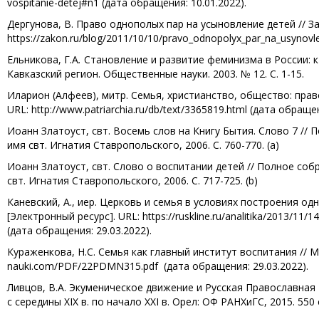
vospitanie-detej#n1 (дата обращения: 10.01.2022).
Дергунова, В. Право однополых пар на усыновление детей // Зак
https://zakon.ru/blog/2011/10/10/pravo_odnopolyx_par_na_usynovl
Ельникова, Г.А
.
Становление и развитие феминизма в России: к
Кавказский регион. Общественные науки. 2003. № 12. С. 1-15.
Иларион (Алфеев), митр. Семья, христианство, общество: правосл
URL: http://www.patriarchia.ru/db/text/3365819.html (дата обращен
Иоанн Златоуст, свт. Восемь слов на Книгу Бытия. Слово 7 // По
имя свт. Игнатия Ставропольского, 2006. С. 760-770. (a)
Иоанн Златоуст, свт. Слово о воспитании детей // Полное собра
свт. Игнатия Ставропольского, 2006. С. 717-725. (b)
Каневский, А., иер. Церковь и семья в условиях построения одн
[Электронный ресурс]. URL: https://ruskline.ru/analitika/2013/11
(дата обращения: 29.03.2022).
Кураженкова, Н.С. Семья как главный институт воспитания // Мир 
nauki.com/PDF/22PDMN315.pdf (дата обращения: 29.03.2022).
Ливцов, В.А. Экуменическое движение и Русская Православная
с середины XIX в. по начало XXI в. Орел: ОФ РАНХиГС, 2015. 550 