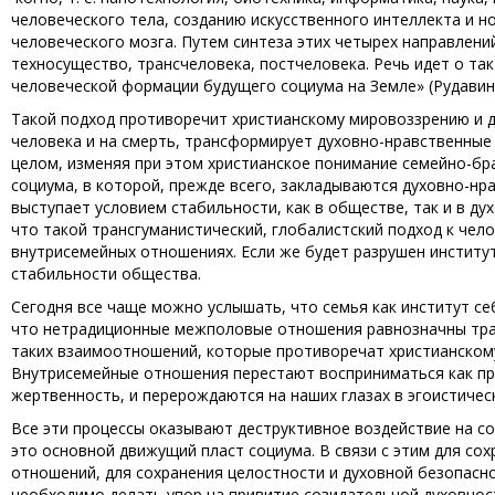
человеческого тела, созданию искусственного интеллекта и н
человеческого мозга. Путем синтеза этих четырех направлени
техносущество, трансчеловека, постчеловека. Речь идет о та
человеческой формации будущего социума на Земле» (Рудавина,
Такой подход противоречит христианскому мировоззрению и 
человека и на смерть, трансформирует духовно-нравственные
целом, изменяя при этом христианское понимание семейно-бр
социума, в которой, прежде всего, закладываются духовно-нр
выступает условием стабильности, как в обществе, так и в ду
что такой трансгуманистический, глобалистский подход к чел
внутрисемейных отношениях. Если же будет разрушен институ
стабильности общества.
Сегодня все чаще можно услышать, что семья как институт себ
что нетрадиционные межполовые отношения равнозначны тра
таких взаимоотношений, которые противоречат христианскому
Внутрисемейные отношения перестают восприниматься как про
жертвенность, и перерождаются на наших глазах в эгоистичес
Все эти процессы оказывают деструктивное воздействие на с
это основной движущий пласт социума. В связи с этим для с
отношений, для сохранения целостности и духовной безопасн
необходимо делать упор на привитие созидательной духовнос