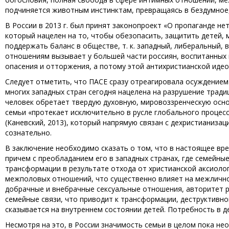
подчиняется животным инстинктам, превращаясь в бездумное
В России в 2013 г. был принят законопроект «О пропаганде н
который нацелен на то, чтобы обезопасить, защитить детей,
поддержать баланс в обществе, т. к. западный, либеральный, 
отношениям вызывает у большей части россиян, воспитанных 
опасения и отторжения, а потому этой антихристианской идео
Следует отметить, что ПАСЕ сразу отреагировала осуждением
многих западных стран сегодня нацелена на разрушение тради
человек обретает твердую духовную, мировоззренческую осно
семьи «протекает исключительно в русле глобального проце
(Каневский, 2013), который напрямую связан с дехристианиза
сознательно.
В заключение необходимо сказать о том, что в настоящее вре
причем с преобладанием его в западных странах, где семейны
трансформации в результате отхода от христианской аксиоло
межполовых отношений, что существенно влияет на межличн
добрачные и внебрачные сексуальные отношения, авторитет р
семейные связи, что приводит к трансформации, деструктивн
сказывается на внутреннем состоянии детей. Потребность в д
Несмотря на это, в России значимость семьи в целом пока н