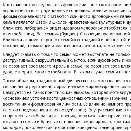
Как отмечает исследователь философии советского времени 
«практически все традиционные социально-политические инст
формы социальности считаются ими чисто договорными явлени
семья является базой и школой нравственных, культурных и ду
ближнего; либерализм видит идеалом человека-потребителя, эг
и потребления), без семьи» (Пущаев). С позиции православно
близкими людьми, отрыв от семейных традиций и ценностей, и
поколений, атомизации и эмансипации личности, замыканию че
Следует сказать о том, что семья может выступать не только
деструктивный, разрушительный фактор, если духовность и нра
не осознает свое место и роль в семье, не осознает свое вли
удовлетворить свои потребности. В таком случае семья наносит
Таким образом, традиционный для русского самосознания взг
связан непосредственно с христианским мировоззрением, акси
базируется на таких понятиях, как любовь, которая мотивиру
«основанием устойчивости ценностных отношений» (Трунина, 2
воспитания и формирования личности. Ее влияние намного пре
не стоит недооценивать их воздействие). Внутрисемейные отн
современные либеральные течения, политические партии, соц
взгляд на семью и брачные отношения, нивелировать христиа
молодому поколению антихристианские ценностные ориентиры 