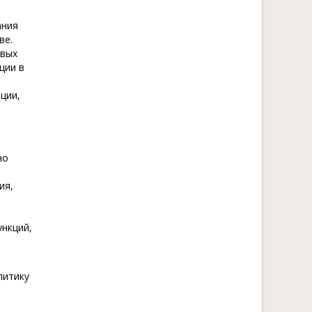
ания
ве.
овых
ции в
й
ции,
но
ия,
нкций,
литику