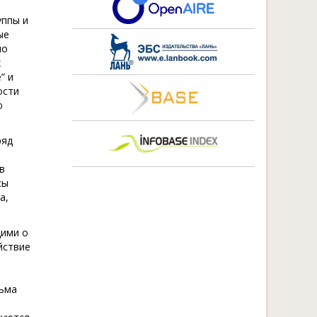
уппы и
ые
по
х
” и
ости
ю
ряд
в
сы
а,
щими о
йствие
сьма