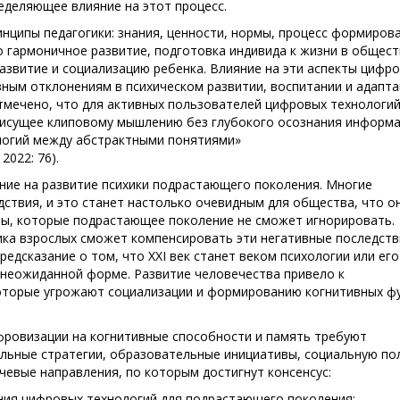
еделяющее влияние на этот процесс.
ципы педагогики: знания, ценности, нормы, процесс формиров
о гармоничное развитие, подготовка индивида к жизни в общест
развитие и социализацию ребенка. Влияние на эти аспекты цифр
ным отклонениям в психическом развитии, воспитании и адапта
тмечено, что для активных пользователей цифровых технологи
рисущее клиповому мышлению без глубокого осознания информа
логий между абстрактными понятиями»
2022: 76).
ие на развитие психики подрастающего поколения. Многие
ствия, и это станет настолько очевидным для общества, что о
ы, которые подрастающее поколение не сможет игнорировать.
ика взрослых сможет компенсировать эти негативные последств
редсказание о том, что XXI век станет веком психологии или его
в неожиданной форме. Развитие человечества привело к
оторые угрожают социализации и формированию когнитивных фу
фровизации на когнитивные способности и память требуют
льные стратегии, образовательные инициативы, социальную по
чевые направления, по которым достигнут консенсус:
ания цифровых технологий для подрастающего поколения;