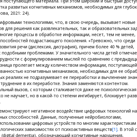
я поступающего материала. При этом широкий и быстрый доступ
тка развитых когнитивных механизмов, необходимых для глубо
ва, 2021: 24).
фровыми технологиями, что, в свою очередь, вызывает новые
в для решения как развлекательных, так и образовательных зад
ногие процессы в обработке информации, несет, тем не менее,
способностей подрастающего поколения. «Тревожно, что среди
вития речи (дислексия, дисграфия), причем более 40 % детей,
с подобными проблемами. У значительного числа детей отмечае
трудности с формулированием мыслей по сравнению с предыдущ
разница пролегает между количеством информации, поступающей
ванностью когнитивных механизмов, необходимых для ее обраб
х реалиях не подразумевает ее переработки и вычленение знан
руднение в их переработке. Знания заменяются контентом.
льный вызов, с которым сталкивается даже не психологическая 
о не научает, но в какой-то степени ингибирует, блокирует раз
.
демонстрируют негативное воздействие цифровых технологий на
ных способностей. Данные, полученные нейробиологами,
 использовании цифровых устройств по многим характеристикам
ологических зависимостях от психоактивных веществ
[1]
. В этой 
(digital dementia), обозначающий когнитивные нарушения,