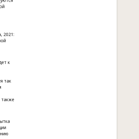
руются
ой
, 2021:
ной
дет к
я так
м
а также
бытка
ции
ению