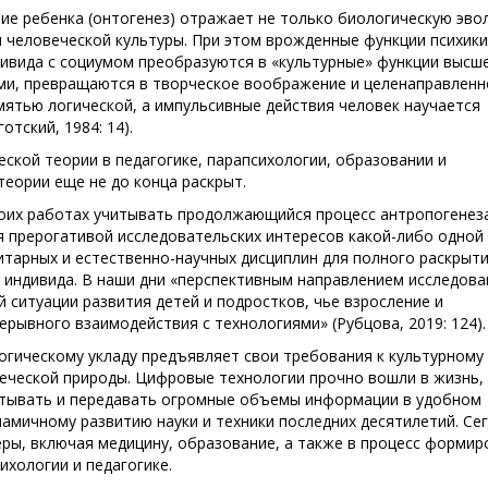
итие ребенка (онтогенез) отражает не только биологическую эв
я человеческой культуры. При этом врожденные функции психики
дивида с социумом преобразуются в «культурные» функции высш
ями, превращаются в творческое воображение и целенаправленн
ятью логической, а импульсивные действия человек научается
тский, 1984: 14).
ской теории в педагогике, парапсихологии, образовании и
еории еще не до конца раскрыт.
оих работах учитывать продолжающийся процесс антропогенеза
 прерогативой исследовательских интересов какой-либо одной 
итарных и естественно-научных дисциплин для полного раскрыт
индивида. В наши дни «перспективным направлением исследова
 ситуации развития детей и подростков, чье взросление и
рывного взаимодействия с технологиями» (Рубцова, 2019: 124).
гическому укладу предъявляет свои требования к культурному
ческой природы. Цифровые технологии прочно вошли в жизнь,
тывать и передавать огромные объемы информации в удобном
амичному развитию науки и техники последних десятилетий. Се
еры, включая медицину, образование, а также в процесс формир
ихологии и педагогике.