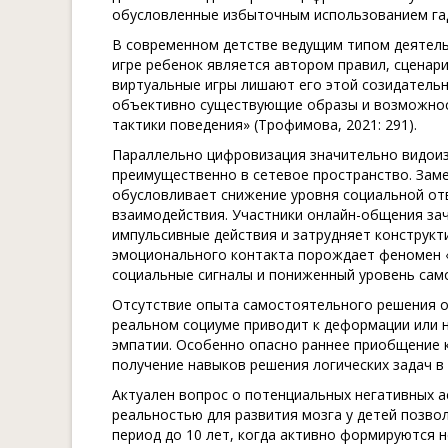
обусловленные избыточным использованием гад
В современном детстве ведущим типом деятельн
игре ребенок является автором правил, сценар
виртуальные игры лишают его этой созидательн
объективно существующие образы и возможнос
тактики поведения» (Трофимова, 2021: 291).
Параллельно цифровизация значительно видоиз
преимущественно в сетевое пространство. Зам
обусловливает снижение уровня социальной о
взаимодействия. Участники онлайн-общения за
импульсивные действия и затрудняет конструкт
эмоционального контакта порождает феномен «
социальные сигналы и пониженный уровень само
Отсутствие опыта самостоятельного решения о
реальном социуме приводит к деформации или
эмпатии. Особенно опасно раннее приобщение к
получение навыков решения логических задач 
Актуален вопрос о потенциальных негативных 
реальностью для развития мозга у детей позвол
период до 10 лет, когда активно формируются 