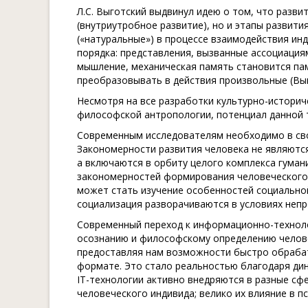
Л.С. Выготский выдвинул идею о том, что разв
(внутриутробное развитие), но и этапы развити
(«натуральные») в процессе взаимодействия ин
порядка: представления, вызванные ассоциаци
мышление, механическая память становится пам
преобразовывать в действия произвольные (Выго
Несмотря на все разработки культурно-историче
философской антропологии, потенциал данной т
Современным исследователям необходимо в св
Закономерности развития человека не являются
а включаются в орбиту целого комплекса гуман
закономерностей формирования человеческого 
может стать изучение особенностей социальной
социализация разворачиваются в условиях непре
Современный переход к информационно-техноло
осознанию и философскому определению челове
предоставляя нам возможности быстро обраба
формате. Это стало реальностью благодаря дин
IT-технологии активно внедряются в разные сф
человеческого индивида; велико их влияние в пс