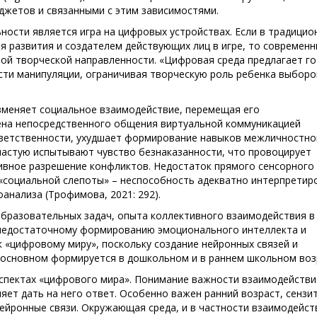
жетов и связанными с этим зависимостями.
ости является игра на цифровых устройствах. Если в традицио
ия развития и создателем действующих лиц в игре, то современ
ой творческой направленности. «Цифровая среда предлагает г
ти манипуляции, ограничивая творческую роль ребенка выбор
меняет социальное взаимодействие, перемещая его
ена непосредственного общения виртуальной коммуникацией
тветственности, ухудшает формирование навыков межличностно
частую испытывают чувство безнаказанности, что провоцирует
ивное разрешение конфликтов. Недостаток прямого сенсорного
социальной слепоты» – неспособность адекватно интерпретир
анализа (Трофимова, 2021: 292).
бразовательных задач, опыта коллективного взаимодействия в
 недостаточному формированию эмоционального интеллекта и
 «цифровому миру», поскольку создание нейронных связей и
в основном формируется в дошкольном и в раннем школьном воз
аспектах «цифрового мира». Понимание важности взаимодействи
яет дать на него ответ. Особенно важен ранний возраст, сензи
нейронные связи. Окружающая среда, и в частности взаимодейст