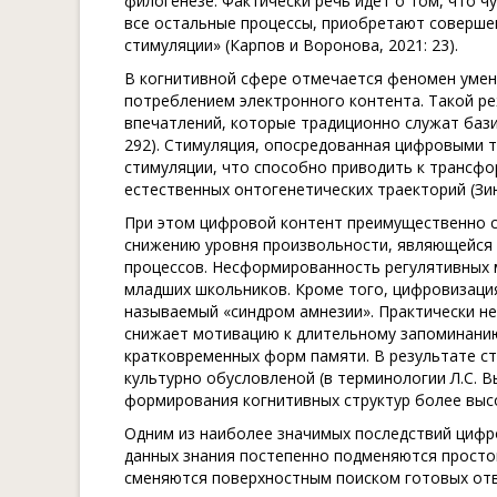
филогенезе. Фактически речь идет о том, что ч
все остальные процессы, приобретают соверше
стимуляции» (Карпов и Воронова, 2021: 23).
В когнитивной сфере отмечается феномен умен
потреблением электронного контента. Такой р
впечатлений, которые традиционно служат бази
292). Стимуляция, опосредованная цифровыми 
стимуляции, что способно приводить к трансф
естественных онтогенетических траекторий (Зинч
При этом цифровой контент преимущественно со
снижению уровня произвольности, являющейся 
процессов. Несформированность регулятивных 
младших школьников. Кроме того, цифровизация
называемый «синдром амнезии». Практически н
снижает мотивацию к длительному запоминанию
кратковременных форм памяти. В результате ст
культурно обусловленой (в терминологии Л.С. 
формирования когнитивных структур более высок
Одним из наиболее значимых последствий цифро
данных знания постепенно подменяются просто
сменяются поверхностным поиском готовых отв