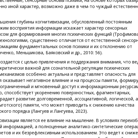
увственные, сенсорные основы психики, на основе которых бази
нно иной характер, возможно даже в чем-то чуждый естественн
ьшения глубины когнитивизации, обусловленный постоянным
ежим восприятия информации искажает характер сенсорных
сом для формирования многих психических функций (Трофимова
технологиями, существенно отличается от естественной сенсор
ормациям фундаментальных основ психики и их отклонению от
енко, Меньшикова, Баяковский и др., 2010: 56).
здается с целью привлечения и поддержания внимания, что ве
критически важной для сознательной регуляции психических
механизмов особенно актуальна и представляет опасность для
 оказывает негативное влияние и на процессы памяти, формиру
еограниченный и мгновенный доступ к информационным ресурса
, способствует укоренению поверхностных, фрагментарных,
радает развитие долговременной, ассоциативной, логической, 
Выготского) памяти, что может приводить к снижению качества
ого порядка (Лангуев и Лангуева, 2023).
визации является ее влияние на мышление. В условиях переиз
й информацией, а полноценные аналитико-синтетические опера
етов и их безрефлексивным использованием. Это ведет к сниж