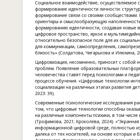
Социальное взаимодействие, осуществляемое с
формирование идентичности личности: структур
формирование связи со своими сообществами. 
ориентиры и смыслообразующую наполненность
формированию идентичности, создавая новые во
цифровое пространство, яркое и мультимедийно
относительно безопасное поле для их социаль
для коммуникации, самоопределения, самопрезе
близость» (Солдатова, Чигарькова и Илюхина, 20
Цифровизация, несомненно, приносит с собой 
проблем. Появление образовательных платформ
человечества ставят перед психологами и педаг
процессе обучения. «Цифровые технологии инт
социализации на различных этапах развития детс
2023: 39).
Современные психологические исследования р
том, что цифровые технологии способны оказыв
на различные компоненты психики, в том числе
(Трофимова, 2021; Кроколева, 2024). «“Экранна
информационной цифровой среде, полностью и
далека от тех носителей, на основе которых и