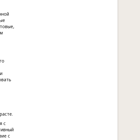
нной
ные
отовые,
ом
го
 и
овать
расте.
я с
тивный
вие с