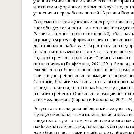
уровня осмысленного и критического восприяти
массивам информации не компенсирует недоста
усвоения и переработки знаний (Карпов и Вороно
Современные коммуникации опосредствованы ци
способы деятельности – использование гаджето
Развитие компьютерных технологий, облегчая м
огромную угрозу в формировании когнитивных 
дошкольников наблюдается рост случаев недораз
активно использующих гаджеты, сталкиваются 
задержка речевого развития. Они испытывают 
поколениями» (Трофимова, 2021: 291). Резкая 
ежедневно в общественное поле, и несформиро
Поиск и употребление информации в современны
Сложные, большие массивы текста вызывают зат
«Представляется, что это наиболее фундамента
а психика ребенка. Обилие информации не тольк
этих механизмов» (Карпов и Воронова, 2021: 24)
Результаты исследований европейских ученых 
функционирование памяти, мышления и креатив
свидетельствуют о том, что реакция мозга при
приближается к реакции, наблюдаемой при пат
даже был введен термин «цифровое слабоумие» 