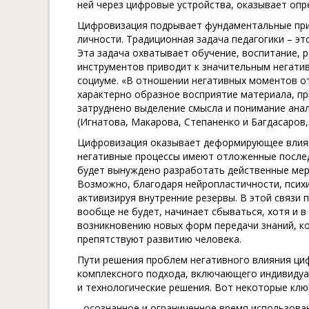
ней через цифровые устройства, оказывает опр
Цифровизация подрывает фундаментальные прин
личности. Традиционная задача педагогики – эт
Эта задача охватывает обучение, воспитание, 
инструментов приводит к значительным негатив
социуме. «В отношении негативных моментов о
характерно образное восприятие материала, п
затруднено выделение смысла и понимание ана
(Игнатова, Макарова, Степаненко и Багдасаров, 
Цифровизация оказывает деформирующее влиян
негативные процессы имеют отложенные послед
будет вынуждено разработать действенные мер
Возможно, благодаря нейропластичности, псих
активизируя внутренние резервы. В этой связи п
вообще не будет, начинает сбываться, хотя и 
возникновению новых форм передачи знаний, к
препятствуют развитию человека.
Пути решения проблем негативного влияния ци
комплексного подхода, включающего индивидуа
и технологические решения. Вот некоторые клю
- осознанное и ограниченное время использов