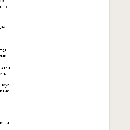
 к
кого
ач.
тся
ими
отки.
ия.
наука,
витие
связи