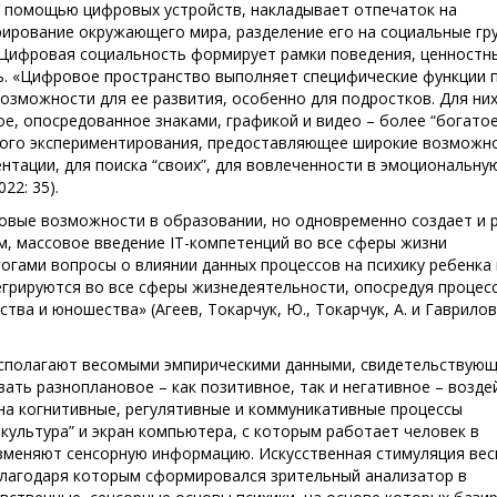
 помощью цифровых устройств, накладывает отпечаток на
ирование окружающего мира, разделение его на социальные гр
Цифровая социальность формирует рамки поведения, ценностн
. «Цифровое пространство выполняет специфические функции 
зможности для ее развития, особенно для подростков. Для ни
е, опосредованное знаками, графикой и видео – более “богатое
ного экспериментирования, предоставляющее широкие возможн
нтации, для поиска “своих”, для вовлеченности в эмоциональну
22: 35).
новые возможности в образовании, но одновременно создает и 
, массовое введение IT-компетенций во все сферы жизни
огами вопросы о влиянии данных процессов на психику ребенка 
егрируются во все сферы жизнедеятельности, опосредуя процес
тва и юношества» (Агеев, Токарчук, Ю., Токарчук, А. и Гаврилов
асполагают весомыми эмпирическими данными, свидетельствую
ать разноплановое – как позитивное, так и негативное – возде
 на когнитивные, регулятивные и коммуникативные процессы
я культура” и экран компьютера, с которым работает человек в
зменяют сенсорную информацию. Искусственная стимуляция ве
 благодаря которым сформировался зрительный анализатор в