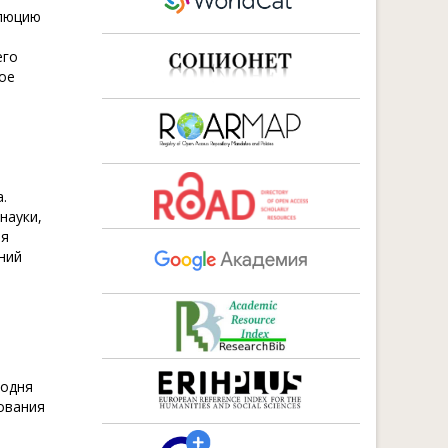
олюцию
его
ое
.
науки,
ия
ний
годня
ования