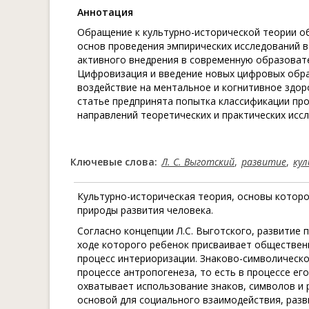
Aннотация
Обращение к культурно-исторической теории о
основ проведения эмпирических исследований в
активного внедрения в современную образоват
Цифровизация и введение новых цифровых обра
воздействие на ментальное и когнитивное здор
статье предпринята попытка классификации про
направлений теоретических и практических исс
Ключевые слова:
Л. С. Выготский
,
развитие
,
кул
Культурно-историческая теория, основы которо
природы развития человека.
Согласно концепции Л.С. Выготского, развитие 
ходе которого ребенок присваивает обществен
процесс интериоризации. Знаково-символическо
процессе антропогенеза, то есть в процессе е
охватывает использование знаков, символов и
основой для социального взаимодействия, разв