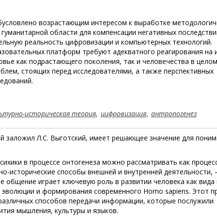
бусловлено возрастающим интересом к выработке методологич
 гуманитарной области для компенсации негативных последстви
ельную реальность цифровизации и компьютерных технологий.
зовательных платформ требуют адекватного реагирования на 
овье как подрастающего поколения, так и человечества в целом
блем, стоящих перед исследователями, а также перспективных
ледований.
ьтурно-историческая теория
,
цифровизация
,
антропогенез
й заложил Л.С. Выготский, имеет решающее значение для пони
психики в процессе онтогенеза можно рассматривать как процесс
но-исторические способы внешней и внутренней деятельности, 
е общение играет ключевую роль в развитии человека как вида 
го эволюции и формирования современного Homo sapiens. Этот п
 различных способов передачи информации, которые послужили
ития мышления, культуры и языков.