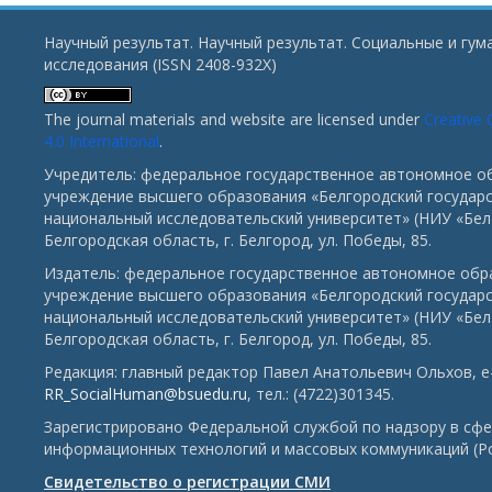
Научный результат. Научный результат. Социальные и гу
исследования (ISSN 2408-932X)
The journal materials and website are licensed under
Creative
4.0 International
.
Учредитель: федеральное государственное автономное о
учреждение высшего образования «Белгородский государ
национальный исследовательский университет» (НИУ «БелГ
Белгородская область, г. Белгород, ул. Победы, 85.
Издатель: федеральное государственное автономное обр
учреждение высшего образования «Белгородский государ
национальный исследовательский университет» (НИУ «БелГ
Белгородская область, г. Белгород, ул. Победы, 85.
Редакция: главный редактор Павел Анатольевич Ольхов, e-
RR_SocialHuman@bsuedu.ru
, тел.: (4722)301345.
Зарегистрировано Федеральной службой по надзору в сфе
информационных технологий и массовых коммуникаций (Р
Свидетельство о регистрации СМИ