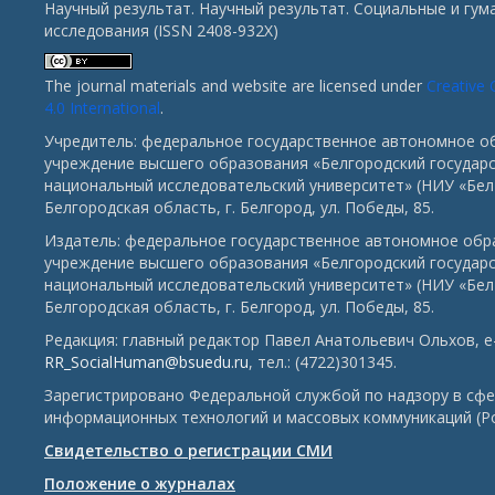
Научный результат. Научный результат. Социальные и гу
исследования (ISSN 2408-932X)
The journal materials and website are licensed under
Creative
4.0 International
.
Учредитель: федеральное государственное автономное о
учреждение высшего образования «Белгородский государ
национальный исследовательский университет» (НИУ «БелГ
Белгородская область, г. Белгород, ул. Победы, 85.
Издатель: федеральное государственное автономное обр
учреждение высшего образования «Белгородский государ
национальный исследовательский университет» (НИУ «БелГ
Белгородская область, г. Белгород, ул. Победы, 85.
Редакция: главный редактор Павел Анатольевич Ольхов, e-
RR_SocialHuman@bsuedu.ru
, тел.: (4722)301345.
Зарегистрировано Федеральной службой по надзору в сфе
информационных технологий и массовых коммуникаций (Р
Свидетельство о регистрации СМИ
Положение о журналах