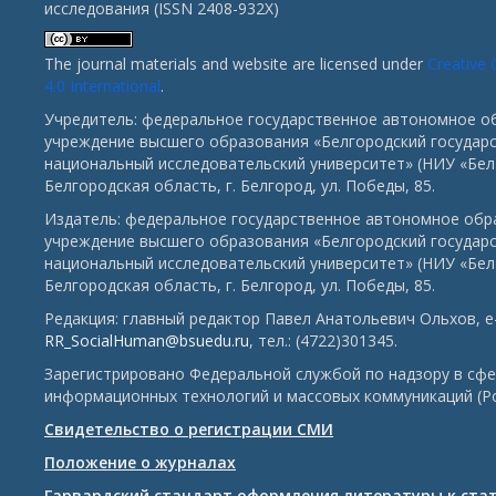
исследования (ISSN 2408-932X)
The journal materials and website are licensed under
Creative
4.0 International
.
Учредитель: федеральное государственное автономное о
учреждение высшего образования «Белгородский государ
национальный исследовательский университет» (НИУ «БелГ
Белгородская область, г. Белгород, ул. Победы, 85.
Издатель: федеральное государственное автономное обр
учреждение высшего образования «Белгородский государ
национальный исследовательский университет» (НИУ «БелГ
Белгородская область, г. Белгород, ул. Победы, 85.
Редакция: главный редактор Павел Анатольевич Ольхов, e-
RR_SocialHuman@bsuedu.ru
, тел.: (4722)301345.
Зарегистрировано Федеральной службой по надзору в сфе
информационных технологий и массовых коммуникаций (Р
Свидетельство о регистрации СМИ
Положение о журналах
Гарвардский стандарт оформления литературы к ста