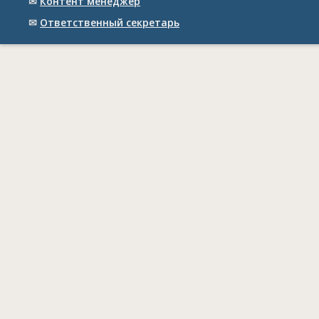
✉
Контент менеджер
✉
Ответственный cекретарь