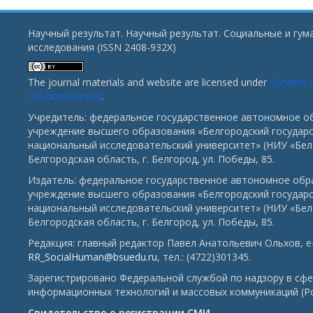
Научный результат. Научный результат. Социальные и гу
исследования (ISSN 2408-932X)
The journal materials and website are licensed under
Creative
4.0 International
.
Учредитель: федеральное государственное автономное о
учреждение высшего образования «Белгородский государ
национальный исследовательский университет» (НИУ «БелГ
Белгородская область, г. Белгород, ул. Победы, 85.
Издатель: федеральное государственное автономное обр
учреждение высшего образования «Белгородский государ
национальный исследовательский университет» (НИУ «БелГ
Белгородская область, г. Белгород, ул. Победы, 85.
Редакция: главный редактор Павел Анатольевич Ольхов, e-
RR_SocialHuman@bsuedu.ru
, тел.: (4722)301345.
Зарегистрировано Федеральной службой по надзору в сфе
информационных технологий и массовых коммуникаций (Р
Свидетельство о регистрации СМИ