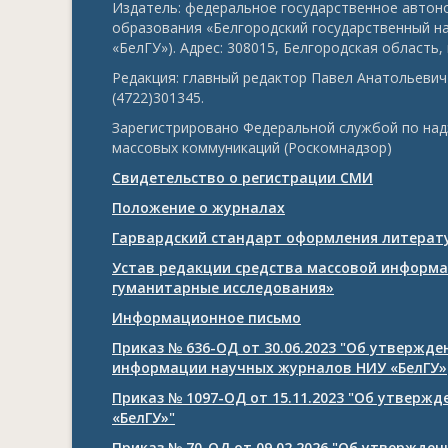
Издатель: федеральное государственное авто
образования «Белгородский государственный н
«БелГУ»). Адрес: 308015, Белгородская область, г
Редакция: главный редактор Павел Анатольевич 
(4722)301345.
Зарегистрировано Федеральной службой по над
массовых коммуникаций (Роскомнадзор)
Свидетельство о регистрации СМИ
Положение о журналах
Гарвардский стандарт оформления литерату
Устав редакции средства массовой информа
гуманитарные исследования»
Информационное письмо
Приказ № 636-ОД от 30.06.2023 "Об утвержд
информации научных журналов НИУ «БелГУ»
Приказ № 1097-ОД от 15.11.2023 "Об утверж
«БелГУ»"
Приказ № 70-ОД от 09.02.2026 "Об утвержде