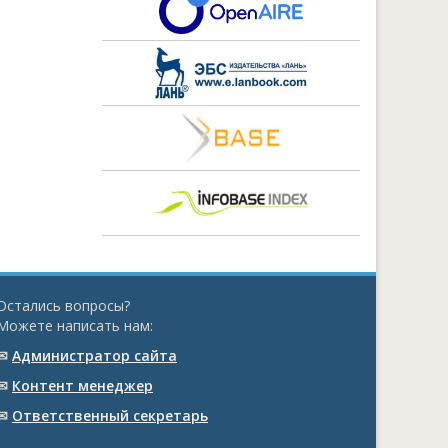
Остались вопросы?
Можете написать нам:
✉
Администратор сайта
✉
Контент менеджер
✉
Ответственный cекретарь