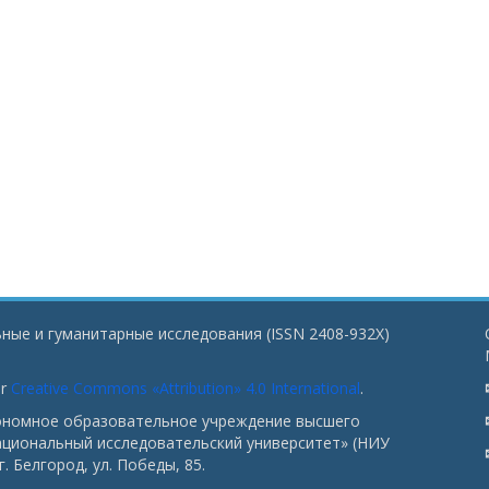
ные и гуманитарные исследования (ISSN 2408-932X)
er
Creative Commons «Attribution» 4.0 International
.
тономное образовательное учреждение высшего
ациональный исследовательский университет» (НИУ
. Белгород, ул. Победы, 85.