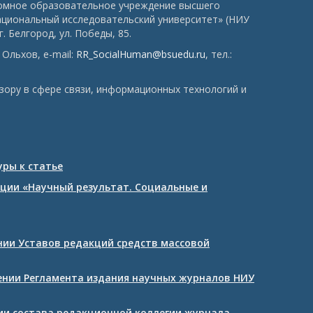
номное образовательное учреждение высшего
ациональный исследовательский университет» (НИУ
. Белгород, ул. Победы, 85.
Ольхов, e-mail:
RR_SocialHuman@bsuedu.ru
, тел.:
зору в сфере связи, информационных технологий и
ры к статье
ции «Научный результат. Социальные и
ении Уставов редакций средств массовой
дении Регламента издания научных журналов НИУ
нии состава редакционной коллегии журнала