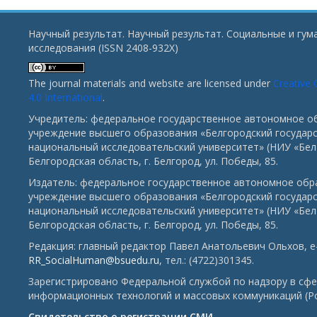
Научный результат. Научный результат. Социальные и гу
исследования (ISSN 2408-932X)
The journal materials and website are licensed under
Creative
4.0 International
.
Учредитель: федеральное государственное автономное о
учреждение высшего образования «Белгородский государ
национальный исследовательский университет» (НИУ «БелГ
Белгородская область, г. Белгород, ул. Победы, 85.
Издатель: федеральное государственное автономное обр
учреждение высшего образования «Белгородский государ
национальный исследовательский университет» (НИУ «БелГ
Белгородская область, г. Белгород, ул. Победы, 85.
Редакция: главный редактор Павел Анатольевич Ольхов, e-
RR_SocialHuman@bsuedu.ru
, тел.: (4722)301345.
Зарегистрировано Федеральной службой по надзору в сфе
информационных технологий и массовых коммуникаций (Р
Свидетельство о регистрации СМИ