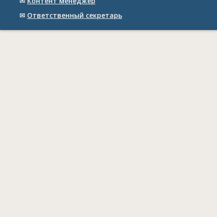
✉
Контент менеджер
✉
Ответственный cекретарь