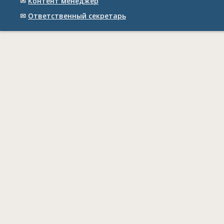
✉
Контент менеджер
✉
Ответственный cекретарь