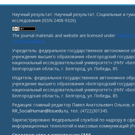
Научный результат. Научный результат. Социальные и гу
исследования (ISSN 2408-932X)
The journal materials and website are licensed under
Creative
4.0 International
.
Учредитель: федеральное государственное автономное о
учреждение высшего образования «Белгородский государ
национальный исследовательский университет» (НИУ «БелГ
Белгородская область, г. Белгород, ул. Победы, 85.
Издатель: федеральное государственное автономное обр
учреждение высшего образования «Белгородский государ
национальный исследовательский университет» (НИУ «БелГ
Белгородская область, г. Белгород, ул. Победы, 85.
Редакция: главный редактор Павел Анатольевич Ольхов, e-
RR_SocialHuman@bsuedu.ru
, тел.: (4722)301345.
Зарегистрировано Федеральной службой по надзору в сфе
информационных технологий и массовых коммуникаций (Р
Свидетельство о регистрации СМИ