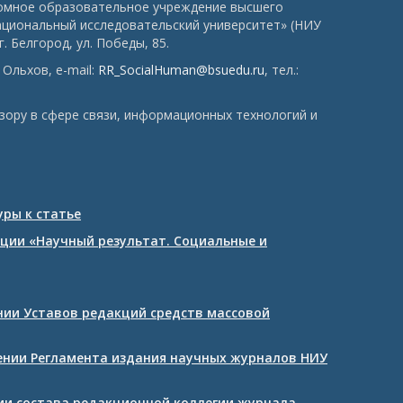
номное образовательное учреждение высшего
ациональный исследовательский университет» (НИУ
. Белгород, ул. Победы, 85.
Ольхов, e-mail:
RR_SocialHuman@bsuedu.ru
, тел.:
зору в сфере связи, информационных технологий и
ры к статье
ции «Научный результат. Социальные и
ении Уставов редакций средств массовой
дении Регламента издания научных журналов НИУ
нии состава редакционной коллегии журнала