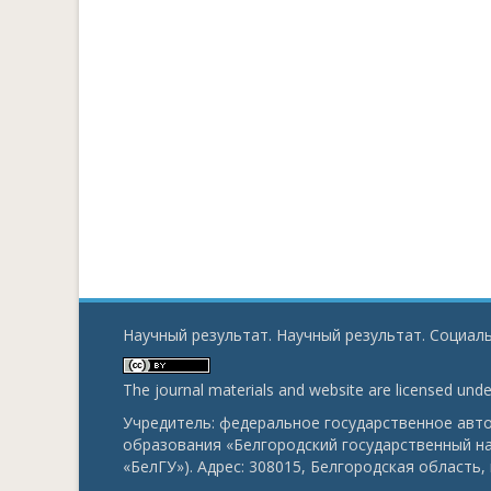
Научный результат. Научный результат. Социаль
The journal materials and website are licensed und
Учредитель: федеральное государственное ав
образования «Белгородский государственный н
«БелГУ»). Адрес: 308015, Белгородская область, г