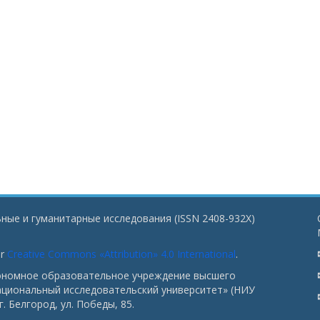
ные и гуманитарные исследования (ISSN 2408-932X)
er
Creative Commons «Attribution» 4.0 International
.
тономное образовательное учреждение высшего
ациональный исследовательский университет» (НИУ
. Белгород, ул. Победы, 85.