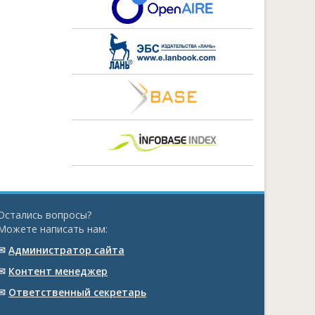
Остались вопросы?
Можете написать нам:
✉
Администратор сайта
✉
Контент менеджер
✉
Ответственный cекретарь