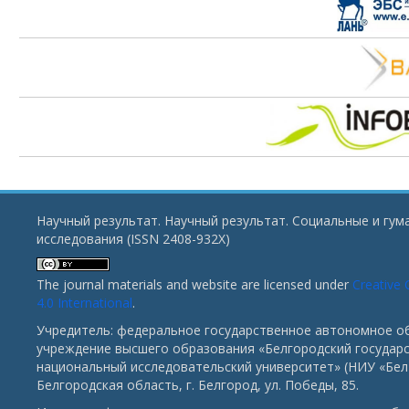
Научный результат. Научный результат. Социальные и гу
исследования (ISSN 2408-932X)
The journal materials and website are licensed under
Creative
4.0 International
.
Учредитель: федеральное государственное автономное о
учреждение высшего образования «Белгородский государ
национальный исследовательский университет» (НИУ «БелГ
Белгородская область, г. Белгород, ул. Победы, 85.