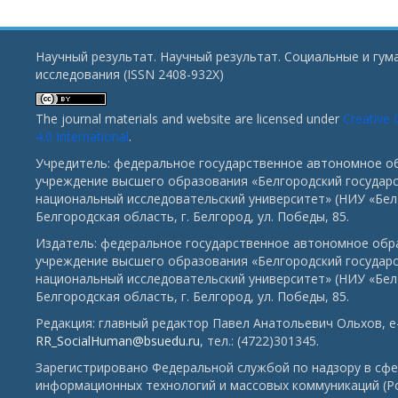
Научный результат. Научный результат. Социальные и гу
исследования (ISSN 2408-932X)
The journal materials and website are licensed under
Creative
4.0 International
.
Учредитель: федеральное государственное автономное о
учреждение высшего образования «Белгородский государ
национальный исследовательский университет» (НИУ «БелГ
Белгородская область, г. Белгород, ул. Победы, 85.
Издатель: федеральное государственное автономное обр
учреждение высшего образования «Белгородский государ
национальный исследовательский университет» (НИУ «БелГ
Белгородская область, г. Белгород, ул. Победы, 85.
Редакция: главный редактор Павел Анатольевич Ольхов, e-
RR_SocialHuman@bsuedu.ru
, тел.: (4722)301345.
Зарегистрировано Федеральной службой по надзору в сфе
информационных технологий и массовых коммуникаций (Р