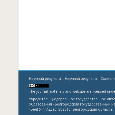
Научный результат. Научный результат. Социаль
The journal materials and website are licensed und
Учредитель: федеральное государственное ав
образования «Белгородский государственный н
«БелГУ»). Адрес: 308015, Белгородская область, г