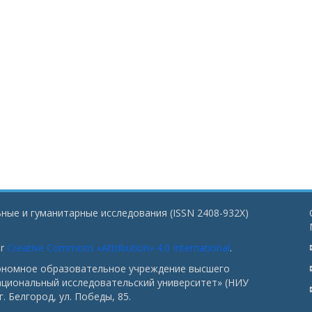
ные и гуманитарные исследования (ISSN 2408-932X)
er
Creative Commons «Attribution» 4.0 International
.
тономное образовательное учреждение высшего
ациональный исследовательский университет» (НИУ
. Белгород, ул. Победы, 85.