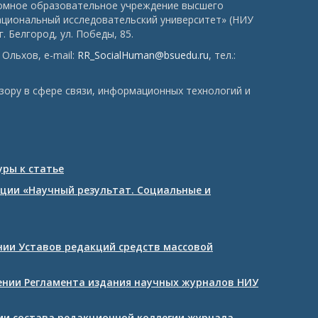
номное образовательное учреждение высшего
ациональный исследовательский университет» (НИУ
. Белгород, ул. Победы, 85.
Ольхов, e-mail:
RR_SocialHuman@bsuedu.ru
, тел.:
зору в сфере связи, информационных технологий и
ры к статье
ции «Научный результат. Социальные и
ении Уставов редакций средств массовой
дении Регламента издания научных журналов НИУ
нии состава редакционной коллегии журнала