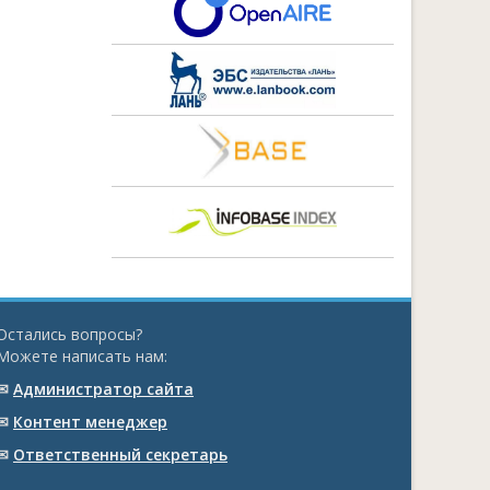
Остались вопросы?
Можете написать нам:
✉
Администратор сайта
✉
Контент менеджер
✉
Ответственный cекретарь