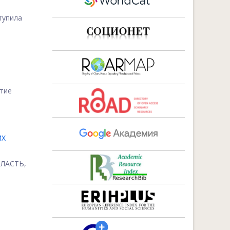
тупила
тие
ИХ
ВЛАСТЬ,