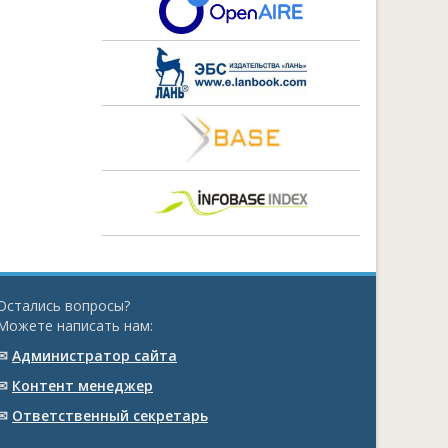
Остались вопросы?
Можете написать нам:
✉
Администратор сайта
✉
Контент менеджер
✉
Ответственный cекретарь