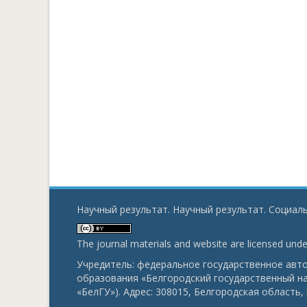
Научный результат. Научный результат. Социаль
The journal materials and website are licensed und
Учредитель: федеральное государственное ав
образования «Белгородский государственный н
«БелГУ»). Адрес: 308015, Белгородская область, г