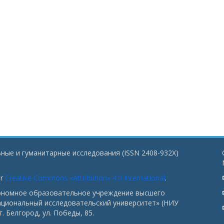
ные и гуманитарные исследования (ISSN 2408-932X)
er
Creative Commons «Attribution» 4.0 International
.
тономное образовательное учреждение высшего
ациональный исследовательский университет» (НИУ
. Белгород, ул. Победы, 85.