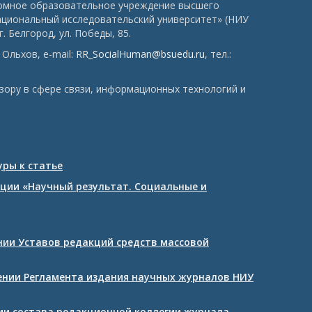
номное образовательное учреждение высшего
ациональный исследовательский университет» (НИУ
. Белгород, ул. Победы, 85.
Ольхов, e-mail:
RR_SocialHuman@bsuedu.ru
, тел.:
зору в сфере связи, информационных технологий и
ры к статье
ции «Научный результат. Социальные и
ении Уставов редакций средств массовой
дении Регламента издания научных журналов НИУ
нии состава редакционной коллегии журнала