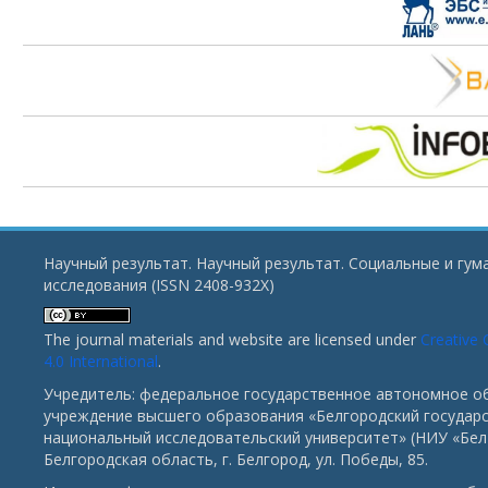
Научный результат. Научный результат. Социальные и гу
исследования (ISSN 2408-932X)
The journal materials and website are licensed under
Creative
4.0 International
.
Учредитель: федеральное государственное автономное о
учреждение высшего образования «Белгородский государ
национальный исследовательский университет» (НИУ «БелГ
Белгородская область, г. Белгород, ул. Победы, 85.