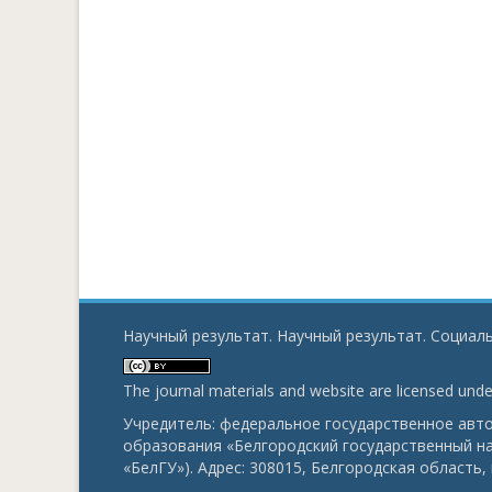
Научный результат. Научный результат. Социаль
The journal materials and website are licensed und
Учредитель: федеральное государственное ав
образования «Белгородский государственный н
«БелГУ»). Адрес: 308015, Белгородская область, г