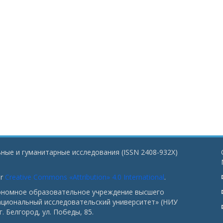
ные и гуманитарные исследования (ISSN 2408-932X)
er
Creative Commons «Attribution» 4.0 International
.
тономное образовательное учреждение высшего
ациональный исследовательский университет» (НИУ
. Белгород, ул. Победы, 85.