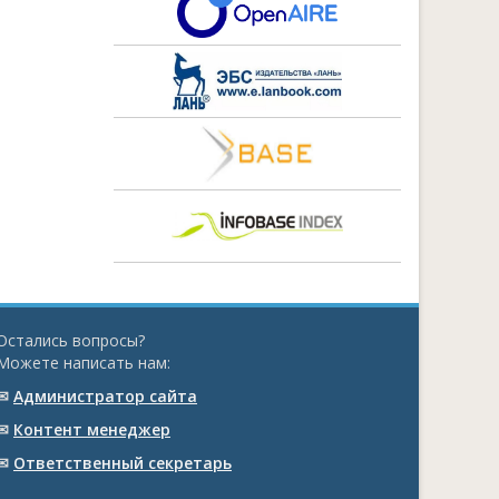
Остались вопросы?
Можете написать нам:
✉
Администратор сайта
✉
Контент менеджер
✉
Ответственный cекретарь