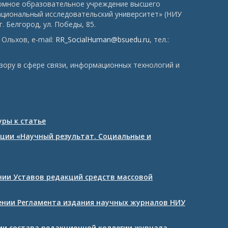
номное образовательное учреждение высшего
ациональный исследовательский университет» (НИУ
. Белгород, ул. Победы, 85.
Ольхов, e-mail:
RR_SocialHuman@bsuedu.ru
, тел.:
зору в сфере связи, информационных технологий и
ры к статье
ции «Научный результат. Социальные и
ении Уставов редакций средств массовой
дении Регламента издания научных журналов НИУ
нии состава редакционной коллегии журнала