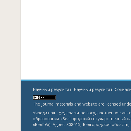
Научный результат. Научный результат. Социаль
The journal materials and website are licensed und
Учредитель: федеральное государственное ав
образования «Белгородский государственный н
«БелГУ»). Адрес: 308015, Белгородская область, г