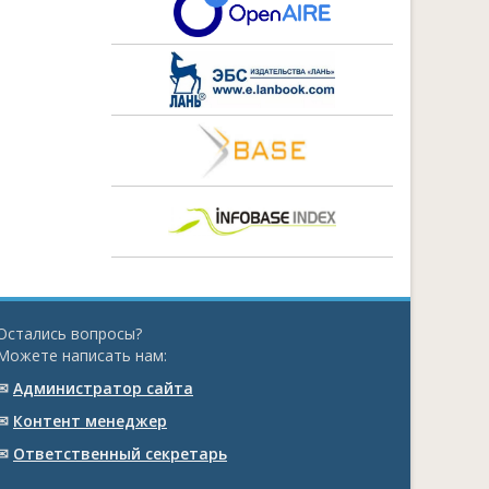
Остались вопросы?
Можете написать нам:
✉
Администратор сайта
✉
Контент менеджер
✉
Ответственный cекретарь