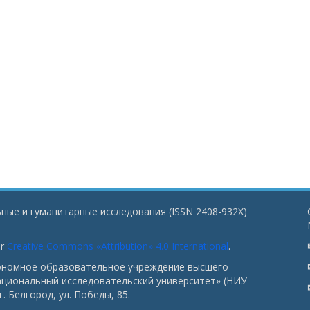
ные и гуманитарные исследования (ISSN 2408-932X)
er
Creative Commons «Attribution» 4.0 International
.
тономное образовательное учреждение высшего
ациональный исследовательский университет» (НИУ
. Белгород, ул. Победы, 85.