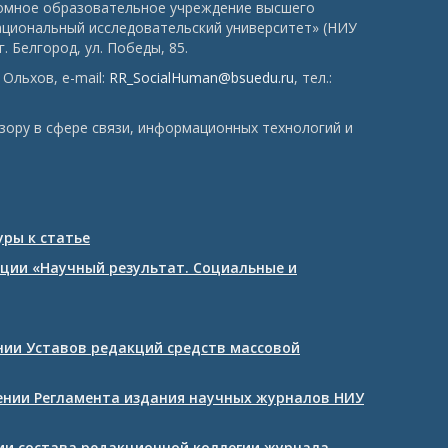
номное образовательное учреждение высшего
ациональный исследовательский университет» (НИУ
. Белгород, ул. Победы, 85.
Ольхов, e-mail:
RR_SocialHuman@bsuedu.ru
, тел.:
зору в сфере связи, информационных технологий и
ры к статье
ции «Научный результат. Социальные и
ении Уставов редакций средств массовой
дении Регламента издания научных журналов НИУ
нии состава редакционной коллегии журнала