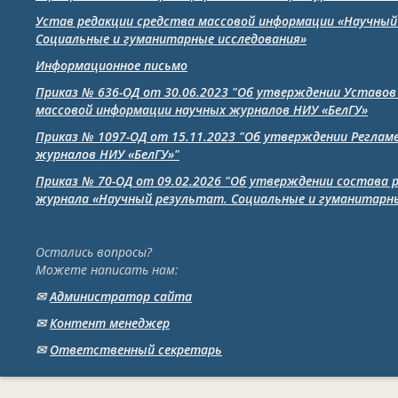
Устав редакции средства массовой информации «Научный
Социальные и гуманитарные исследования»
Информационное письмо
Приказ № 636-ОД от 30.06.2023 "Об утверждении Уставов
массовой информации научных журналов НИУ «БелГУ»
Приказ № 1097-ОД от 15.11.2023 "Об утверждении Реглам
журналов НИУ «БелГУ»"
Приказ № 70-ОД от 09.02.2026 "Об утверждении состава 
журнала «Научный результат. Социальные и гуманитарны
Остались вопросы?
Можете написать нам:
✉
Администратор сайта
✉
Контент менеджер
✉
Ответственный cекретарь