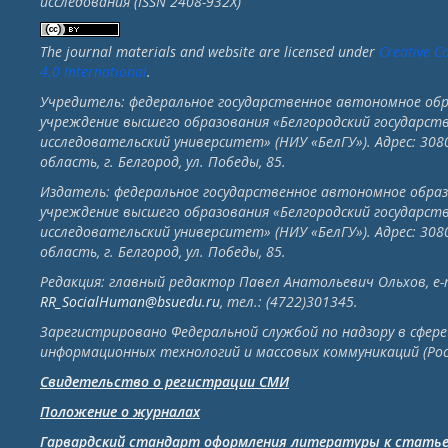
исследования (ISSN 2408-932X)
The journal materials and website are licensed under
Creative C
4.0 International
.
Учредитель: федеральное государственное автономное об
учреждение высшего образования «Белгородский государс
исследовательский университет» (НИУ «БелГУ»). Адрес: 308
область, г. Белгород, ул. Победы, 85.
Издатель: федеральное государственное автономное обра
учреждение высшего образования «Белгородский государс
исследовательский университет» (НИУ «БелГУ»). Адрес: 308
область, г. Белгород, ул. Победы, 85.
Редакция: главный редактор Павел Анатольевич Ольхов, e-m
RR_SocialHuman@bsuedu.ru
, тел.: (4722)301345.
Зарегистрировано Федеральной службой по надзору в сфере 
информационных технологий и массовых коммуникаций (Ро
Свидетельство о регистрации СМИ
Положение о журналах
Гарвардский стандарт оформления литературы к стать