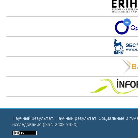
Научный результат. Научный результат. Социальные и гу
исследования (ISSN 2408-932X)