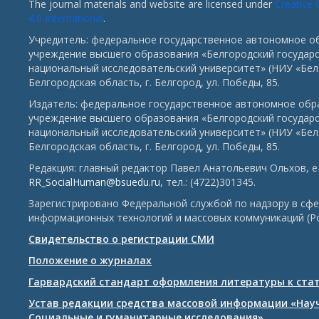
The journal materials and website are licensed under
Creative
4.0 International
.
Учредитель: федеральное государственное автономное о
учреждение высшего образования «Белгородский государ
национальный исследовательский университет» (НИУ «БелГ
Белгородская область, г. Белгород, ул. Победы, 85.
Издатель: федеральное государственное автономное обр
учреждение высшего образования «Белгородский государ
национальный исследовательский университет» (НИУ «БелГ
Белгородская область, г. Белгород, ул. Победы, 85.
Редакция: главный редактор Павел Анатольевич Ольхов, e-
RR_SocialHuman@bsuedu.ru
, тел.: (4722)301345.
Зарегистрировано Федеральной службой по надзору в сфе
информационных технологий и массовых коммуникаций (Р
Свидетельство о регистрации СМИ
Положение о журналах
Гарвардский стандарт оформления литературы к ста
Устав редакции средства массовой информации «Нау
Социальные и гуманитарные исследования»