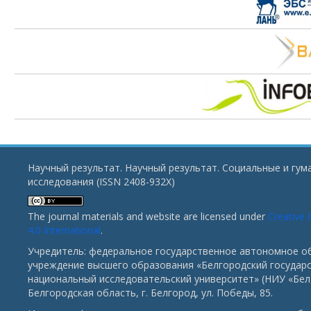
Научный результат. Научный результат. Социальные и гу
исследования (ISSN 2408-932X)
The journal materials and website are licensed under
Creative
4.0 International
.
Учредитель: федеральное государственное автономное о
учреждение высшего образования «Белгородский государ
национальный исследовательский университет» (НИУ «БелГ
Белгородская область, г. Белгород, ул. Победы, 85.