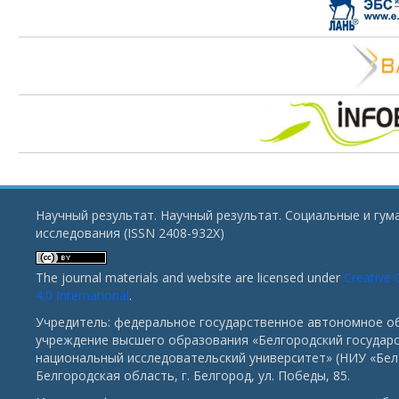
Научный результат. Научный результат. Социальные и гу
исследования (ISSN 2408-932X)
The journal materials and website are licensed under
Creative
4.0 International
.
Учредитель: федеральное государственное автономное о
учреждение высшего образования «Белгородский государ
национальный исследовательский университет» (НИУ «БелГ
Белгородская область, г. Белгород, ул. Победы, 85.