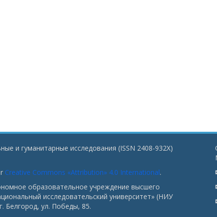
ные и гуманитарные исследования (ISSN 2408-932X)
er
Creative Commons «Attribution» 4.0 International
.
тономное образовательное учреждение высшего
ациональный исследовательский университет» (НИУ
. Белгород, ул. Победы, 85.