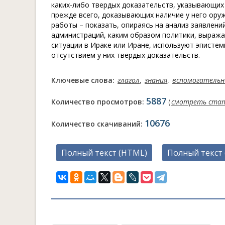
каких-либо твердых доказательств, указывающих
прежде всего, доказывающих наличие у него ору
работы – показать, опираясь на анализ заявлени
администраций, каким образом политики, выраж
ситуации в Ираке или Иране, используют эписте
отсутствием у них твердых доказательств.
Ключевые слова:
глагол
,
знания
,
вспомогательн
5887
Количество просмотров:
(
смотреть ста
10676
Количество скачиваний:
Полный текст (HTML)
Полный текст 