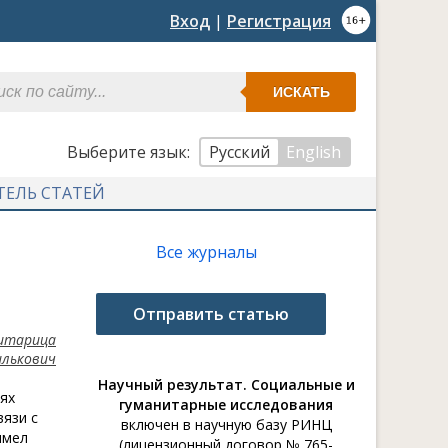
Вход
|
Регистрация
ИСКАТЬ
Выберите язык:
Русский
English
ТЕЛЬ СТАТЕЙ
Все журналы
Отправить статью
итарица
лькович
Научный результат. Социальные и
ях
гуманитарные исследования
вязи с
включен в научную базу РИНЦ
имел
(лицензионный договор № 765-