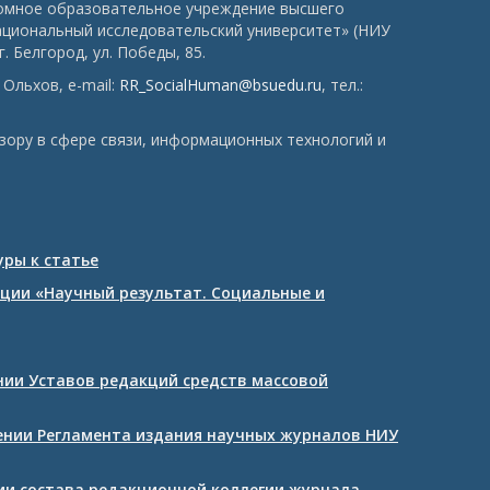
номное образовательное учреждение высшего
ациональный исследовательский университет» (НИУ
. Белгород, ул. Победы, 85.
Ольхов, e-mail:
RR_SocialHuman@bsuedu.ru
, тел.:
зору в сфере связи, информационных технологий и
ры к статье
ции «Научный результат. Социальные и
ении Уставов редакций средств массовой
дении Регламента издания научных журналов НИУ
нии состава редакционной коллегии журнала