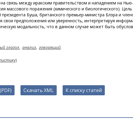
 на связь между иракским правительством и нападением на Нью-
жия массового поражения (химического и биологического). Цель
й президента Буша, британского премьер-министра Блэра и член
ая свои предположения или уверенность, интерпретируя информ
мическую модальность, что в данном случае может быть обусло
ый глагол
,
анализ
,
говорящий
.
тистику
)
(PDF)
Скачать XML
К списку статей