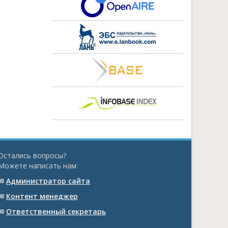
Остались вопросы?
Можете написать нам:
✉
Администратор сайта
✉
Контент менеджер
✉
Ответственный cекретарь