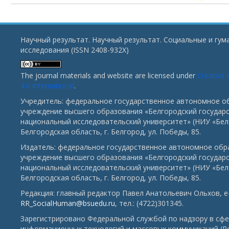
Научный результат. Научный результат. Социальные и гу
исследования (ISSN 2408-932X)
The journal materials and website are licensed under
Creative
4.0 International
.
Учредитель: федеральное государственное автономное о
учреждение высшего образования «Белгородский государ
национальный исследовательский университет» (НИУ «БелГ
Белгородская область, г. Белгород, ул. Победы, 85.
Издатель: федеральное государственное автономное обр
учреждение высшего образования «Белгородский государ
национальный исследовательский университет» (НИУ «БелГ
Белгородская область, г. Белгород, ул. Победы, 85.
Редакция: главный редактор Павел Анатольевич Ольхов, e-
RR_SocialHuman@bsuedu.ru
, тел.: (4722)301345.
Зарегистрировано Федеральной службой по надзору в сфе
информационных технологий и массовых коммуникаций (Р