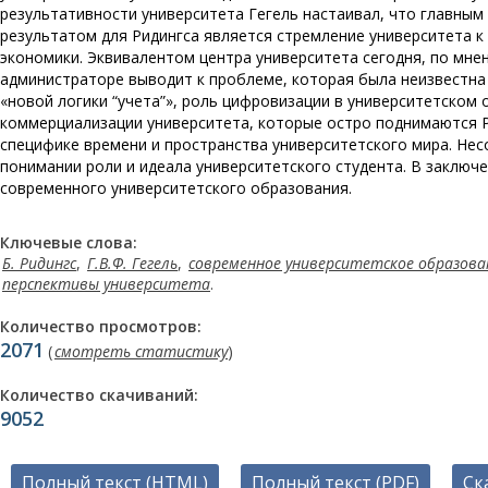
результативности университета Гегель настаивал, что главным
результатом для Ридингса является стремление университета к
экономики. Эквивалентом центра университета сегодня, по мне
администраторе выводит к проблеме, которая была неизвестна
«новой логики “учета”», роль цифровизации в университетском
коммерциализации университета, которые остро поднимаются Ри
специфике времени и пространства университетского мира. Не
понимании роли и идеала университетского студента. В заклю
современного университетского образования.
Ключевые слова:
Б. Ридингс
,
Г.В.Ф. Гегель
,
современное университетское образова
перспективы университета
.
Количество просмотров:
2071
(
смотреть статистику
)
Количество скачиваний:
9052
Полный текст (HTML)
Полный текст (PDF)
Ск