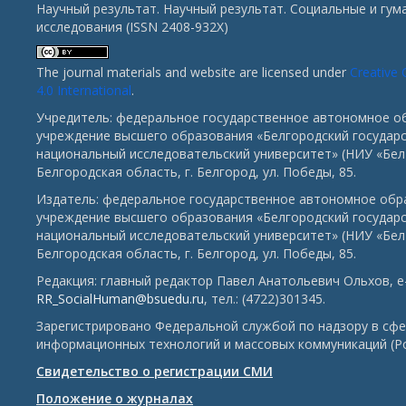
Научный результат. Научный результат. Социальные и гу
исследования (ISSN 2408-932X)
The journal materials and website are licensed under
Creative
4.0 International
.
Учредитель: федеральное государственное автономное о
учреждение высшего образования «Белгородский государ
национальный исследовательский университет» (НИУ «БелГ
Белгородская область, г. Белгород, ул. Победы, 85.
Издатель: федеральное государственное автономное обр
учреждение высшего образования «Белгородский государ
национальный исследовательский университет» (НИУ «БелГ
Белгородская область, г. Белгород, ул. Победы, 85.
Редакция: главный редактор Павел Анатольевич Ольхов, e-
RR_SocialHuman@bsuedu.ru
, тел.: (4722)301345.
Зарегистрировано Федеральной службой по надзору в сфе
информационных технологий и массовых коммуникаций (Р
Свидетельство о регистрации СМИ
Положение о журналах