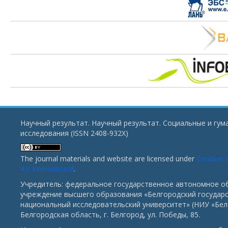
Научный результат. Научный результат. Социальные и гу
исследования (ISSN 2408-932X)
The journal materials and website are licensed under
Creative
4.0 International
.
Учредитель: федеральное государственное автономное о
учреждение высшего образования «Белгородский государ
национальный исследовательский университет» (НИУ «БелГ
Белгородская область, г. Белгород, ул. Победы, 85.